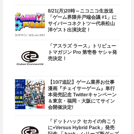
8/21(月)20時～ニコニコ生放送
「ゲーム界隈井戸端会議 #1」に
サイバーコネクトツー代表松山
洋ゲスト出演決定！
「アスラズ ラース」トリビュー
トマガジン Pro 第壱巻 ヤシャ発
売決定！
【10/7追記】ゲーム業界お仕事
漫画『チェイサーゲーム』単行
本発売記念 Twitterキャンペーン
＆東京・福岡・大阪にてサイン
会開催決定!
「ドットハック セカイの向こう
に+Versus Hybrid Pack」発売
記念 「.hack」シリーズ新グッズ