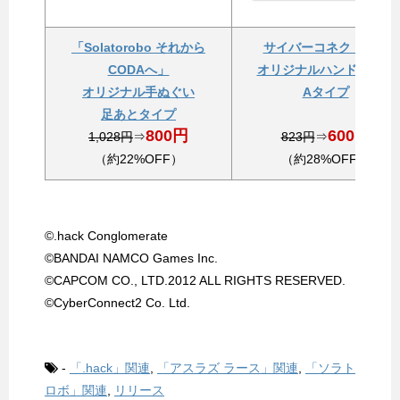
「Solatorobo それから
サイバーコネクトツー
CODAへ」
オリジナルハンドタオル
オリジナル手ぬぐい
Aタイプ
足あとタイプ
800円
600円
1,028円
⇒
823円
⇒
（約22%OFF）
（約28%OFF）
©.hack Conglomerate
©BANDAI NAMCO Games Inc.
©CAPCOM CO., LTD.2012 ALL RIGHTS RESERVED.
©CyberConnect2 Co. Ltd.
-
「.hack」関連
,
「アスラズ ラース」関連
,
「ソラト
ロボ」関連
,
リリース