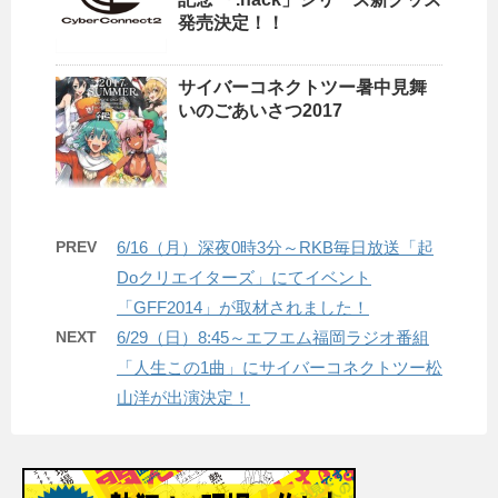
発売決定！！
サイバーコネクトツー暑中見舞
いのごあいさつ2017
PREV
6/16（月）深夜0時3分～RKB毎日放送「起
Doクリエイターズ」にてイベント
「GFF2014」が取材されました！
NEXT
6/29（日）8:45～エフエム福岡ラジオ番組
「人生この1曲」にサイバーコネクトツー松
山洋が出演決定！