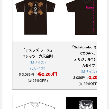
「Solatorobo それから
「アスラズ ラース」
CODAへ」
Tシャツ 六天金剛
オリジナルTシャツ
（Mサイズ）
Aタイプ
（Lサイズ）
（Mサイズ）
各2,200円
各3,086円
⇒
2,200円
3,086円
⇒
（約29%OFF）
（約29%OFF）