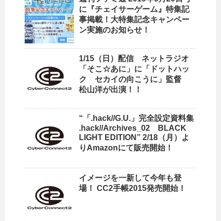
に『チェイサーゲーム』特集記
事掲載！大特集記念キャンペー
ン実施のお知らせ！
1/15（日）配信 ネットラジオ
「そこ☆あに」に「ドットハッ
ク セカイの向こうに」監督
松山洋が出演！！
“「.hack//G.U.」完全設定資料集
.hack//Archives_02 BLACK
LIGHT EDITION” 2/18（月）よ
りAmazonにて販売開始！
イメージを一新して今年も登
場！ CC2手帳2015発売開始！