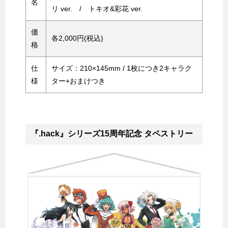
名
リ ver. / トキオ&彩花 ver.
価
各2,000円(税込)
格
仕
サイズ：210×145mm / 1枚につき2キャラク
様
ター+おまけつき
『.hack』シリーズ15周年記念 タペストリー