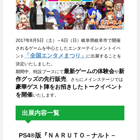
2017年8月5日（土）～6日（日）岐阜県岐阜市で開催
されるゲームを中心としたエンターテインメントイベ
「全国エンタメまつり」
ント
に出展することを
決定いたしました。
最新ゲームの体験会
新
期間中、特設ブースにて
や
作グッズの先行販売
、さらにメインステージでは
豪華ゲスト陣をお招きしたトークイベント
を開催
いたします。
出展内容一覧
PS4®版『ＮＡＲＵＴＯ－ナルト－