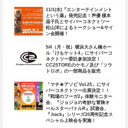
11/1(水)『エンターテインメント
という薬』発売記念！声優 榎本
温子氏とサイバーコネクトツー
松山洋によるトークショー&サイ
ン会開催！
5/4（月・祝）横浜大さん橋ホー
ル「けもケット4」にサイバーコ
ネクトツー委託参加決定！
CC2STOREのケモノ及び「ソラ
トロボ」の一部商品を販売
「マチ★アソビ Vol.25」にサイ
バーコネクトツー出展決定！！
『戦場のフーガ2』体験モニター
会、『ジョジョの奇妙な冒険オ
ールスターバトルR』試遊会、
『.hack』シリーズ20周年記念ス
ペシャル上映会を実施！