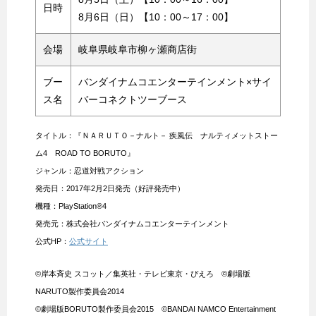
日時
8月6日（日）【10：00～17：00】
会場
岐阜県岐阜市柳ヶ瀬商店街
ブー
バンダイナムコエンターテインメント×サイ
ス名
バーコネクトツーブース
タイトル：『ＮＡＲＵＴＯ－ナルト－ 疾風伝 ナルティメットストー
ム4 ROAD TO BORUTO』
ジャンル：忍道対戦アクション
発売日：2017年2月2日発売（好評発売中）
機種：PlayStation®4
発売元：株式会社バンダイナムコエンターテインメント
公式HP：
公式サイト
©岸本斉史 スコット／集英社・テレビ東京・ぴえろ ©劇場版
NARUTO製作委員会2014
©劇場版BORUTO製作委員会2015 ©BANDAI NAMCO Entertainment