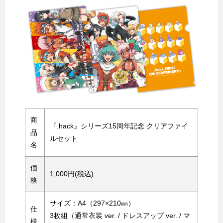
商
『.hack』シリーズ15周年記念 クリアファイ
品
ルセット
名
価
1,000円(税込)
格
サイズ：A4（297×210㎜）
仕
3枚組（通常衣装 ver. / ドレスアップ ver. / マ
様