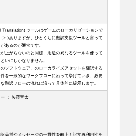
sted Translation) ツールはゲームのローカリゼーションで
りつつありますが、ひとくちに翻訳支援ツールと言って
途があるのが通常です。
産が上がらないのと同様、用途の異なるツールを使って
まといにしかなりません。
中のソフトウェア」のローカライズアセットを翻訳する
要件を一般的なワークフローに沿って挙げていき、必要
的な翻訳フローの流れに沿って具体的に提示します。
ー ： 矢澤竜太
翻訳品質やメッセージの一貫性を向上！訳文再利用性を