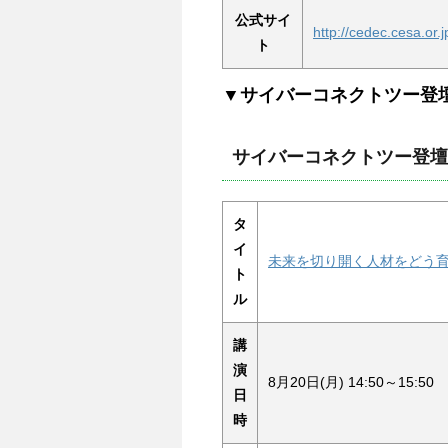
公式サイ
http://cedec.cesa.or.
ト
▼サイバーコネクトツー登
サイバーコネクトツー登壇
タ
イ
未来を切り開く人材をどう
ト
ル
講
演
8月20日(月) 14:50～15:50
日
時