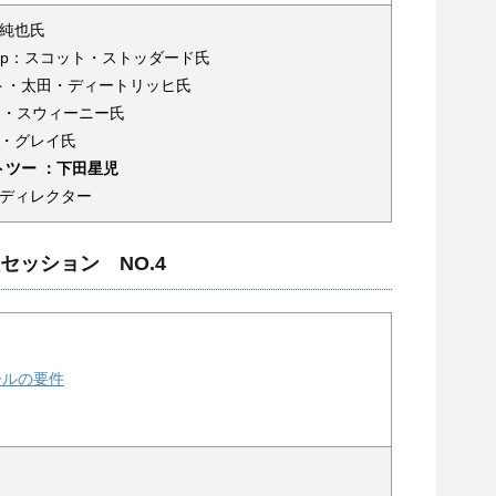
下田純也氏
nt Group：スコット・ストッダード氏
ト・太田・ディートリッヒ氏
：ティム・スウィーニー氏
：ロブ・グレイ氏
ツー ：下田星児
/ディレクター
セッション NO.4
ールの要件