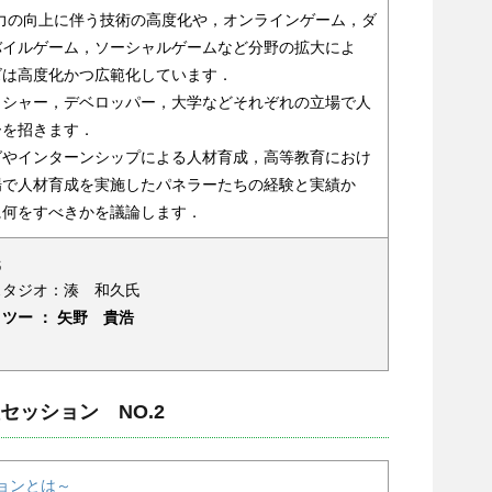
力の向上に伴う技術の高度化や，オンラインゲーム，ダ
バイルゲーム，ソーシャルゲームなど分野の拡大によ
ズは高度化かつ広範化しています．
ッシャー，デベロッパー，大学などそれぞれの立場で人
ーを招きます．
グやインターンシップによる人材育成，高等教育におけ
場で人材育成を実施したパネラーたちの経験と実績か
に何をすべきかを議論します．
氏
スタジオ：湊 和久氏
ツー ： 矢野 貴浩
セッション NO.2
ョンとは～