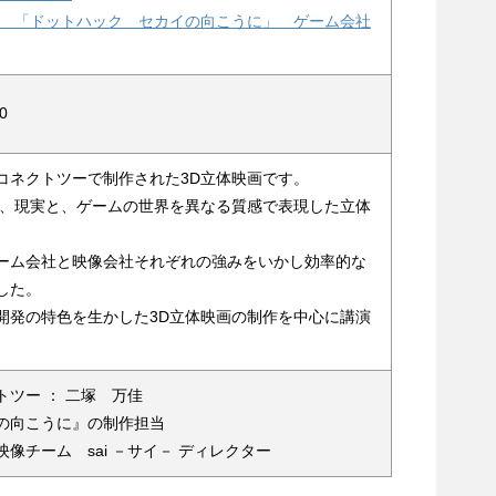
ン 「ドットハック セカイの向こうに」 ゲーム会社
0
コネクトツーで制作された3D立体映画です。
た、現実と、ゲームの世界を異なる質感で表現した立体
ーム会社と映像会社それぞれの強みをいかし効率的な
した。
開発の特色を生かした3D立体映画の制作を中心に講演
ツー ： 二塚 万佳
の向こうに』の制作担当
像チーム sai －サイ－ ディレクター