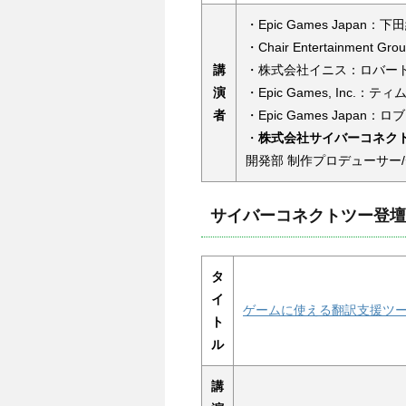
・Epic Games Japan：
・Chair Entertainme
講
・株式会社イニス：ロバー
演
・Epic Games, Inc.
者
・Epic Games Japan
・
株式会社サイバーコネクト
開発部 制作プロデューサー
サイバーコネクトツー登壇
タ
イ
ゲームに使える翻訳支援ツ
ト
ル
講