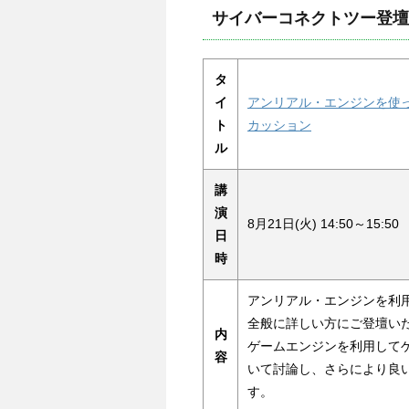
サイバーコネクトツー登壇
タ
イ
アンリアル・エンジンを使
ト
カッション
ル
講
演
8月21日(火) 14:50～15:50
日
時
アンリアル・エンジンを利
全般に詳しい方にご登壇い
内
ゲームエンジンを利用して
容
いて討論し、さらにより良
す。