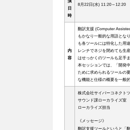
演
8月22日(水) 11:20～12:20
日
時
翻訳支援 (Computer Assi
もかなり一般的な用語とな
も各ツールには特化した用
内
レンチでネジを閉めても生
容
はせっかくのツールも足手
本セッションでは、「開発
ために求められるツールの
な機能と仕様の概要を一般
株式会社サイバーコネクトツ
サウンド課ローカライズ室
ローカライズ担当
《メッセージ》
翻訳支援ツールというと「