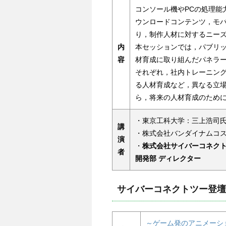
コンソール機やPCの処理能
ウンロードコンテンツ，モ
り，制作人材に対するニー
内
本セッションでは，パブリ
容
材育成に取り組んだパネラ
それぞれ，社内トレーニン
る人材育成など，異なる立
ら，将来の人材育成のため
・東京工科大学：三上浩司
講
・株式会社バンダイナムコ
演
・
株式会社サイバーコネクト
者
開発部 ディレクター
サイバーコネクトツー登壇
～ゲーム発のアニメーシ