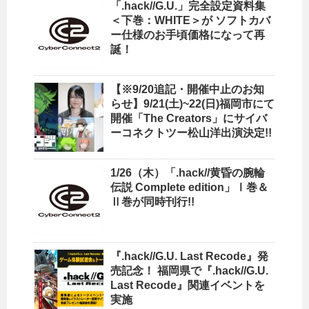
「.hack//G.U.」完全設定資料集
＜下巻：WHITE＞が ソフトカバ
ー仕様のお手頃価格になって再
誕！
【※9/20追記・開催中止のお知
らせ】9/21(土)~22(日)福岡市にて
開催「The Creators」にサイバ
ーコネクトツー松山洋出演決定!!
1/26（木）「.hack//黄昏の腕輪
伝説 Complete edition」Ⅰ巻＆
Ⅱ巻が同時刊行!!
『.hack//G.U. Last Recode』発
売記念！ 福岡県で『.hack//G.U.
Last Recode』関連イベントを
実施