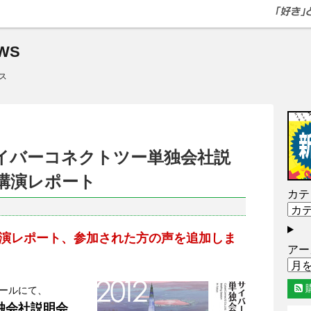
WS
ス
サイバーコネクトツー単独会社説
2」講演レポート
カテ
金）講演レポート、参加された方の声を追加しま
アー
ホールにて、
独会社説明会