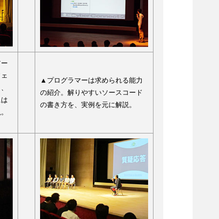
アー
フェ
▲プログラマーは求められる能力
ら、
の紹介。解りやすいソースコード
には
の書き方を、実例を元に解説。
説。