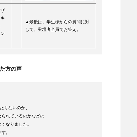
デザ
スキ
▲最後は、学生様からの質問に対
像
して、登壇者全員でお答え。
イン
れた方の声
がたりないのか、
められているのかなどの
なくなりました。
ます。