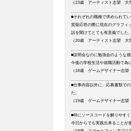
（23歳 アーティスト志望 大
■それぞれの職種で求められて
質疑応答の際に現在のグラフィ
話を聞けてとても有意義でした
（20歳 アーティスト志望 大
■説明会なのに勉強会のような感
今後の学校生活や就職活動で為
（18歳 ゲームデザイナー志望
■仕事内容以外に、応募書類で
た。
（19歳 ゲームデザイナー志望
■特にソースコードを解りやす
今日からでも実践出来ることが
（19歳 スマートフォンアプリ