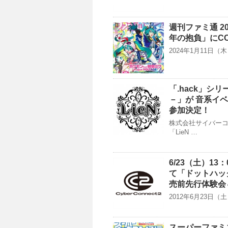
週刊ファミ通 2
年の抱負」にC
2024年1月11日
「.hack」シ
－」が 音系イ
参加決定！
株式会社サイバー
「LieN …
6/23（土）1
て「ドットハック 
売前先行体験会
2012年6月23日（
スーパーファミ