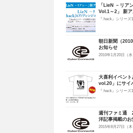
「LieN －リ
Vol.1～2」
『.hack』シリー
朝日新聞（201
お知らせ
2010年1月20日
大喜利イベント
vol.20」に
『.hack』シリー
週刊ファミ通 2
洋記事掲載のお
2015年8月27日