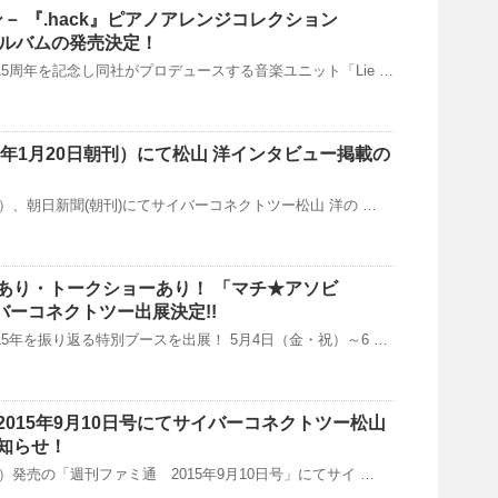
アン－ 『.hack』ピアノアレンジコレクション
 新アルバムの発売決定！
ズ15周年を記念し同社がプロデュースする音楽ユニット「Lie …
0年1月20日朝刊）にて松山 洋インタビュー掲載の
（水）、朝日新聞(朝刊)にてサイバーコネクトツー松山 洋の …
あり・トークショーあり！ 「マチ★アソビ
サイバーコネクトツー出展決定!!
ズ15年を振り返る特別ブースを出展！ 5月4日（金・祝）～6 …
015年9月10日号にてサイバーコネクトツー松山
知らせ！
（木）発売の「週刊ファミ通 2015年9月10日号」にてサイ …