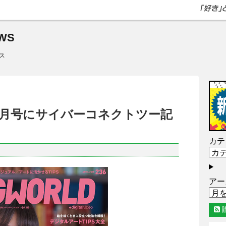
WS
ス
8年4月号にサイバーコネクトツー記
カテ
アー