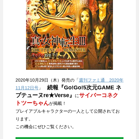
2020年10月29日（木）発売の「
週刊ファミ通 2020年
続報『Go!Go!5次元GAME ネ
11月12日号
」
プテューヌre★Verse』
サイバーコネク
に
トツーちゃん
が掲載！
プレイアブルキャラクターの一人として公開されてお
ります。
この機会にぜひご覧ください。