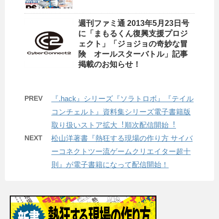
週刊ファミ通 2013年5月23日号
に「まもるくん復興支援プロジ
ェクト」「ジョジョの奇妙な冒
険 オールスターバトル」記事
掲載のお知らせ！
PREV
『.hack』シリーズ『ソラトロボ』『テイル
コンチェルト』資料集シリーズ電子書籍版
取り扱いストア拡大︕順次配信開始︕
NEXT
松山洋著書『熱狂する現場の作り方 サイバ
ーコネクトツー流ゲームクリエイター超十
則』が電子書籍になって配信開始！