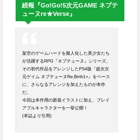
続報『Go!Go!5次元GAME ネプテ
ューヌre★Verse』
架空のゲームハードを擬人化した美少女たち
が活躍するRPG『ネプテューヌ』シリーズ。
その初代作品をアレンジしたPS4版『超次次
元ゲイム ネプテューヌRe;Birth1+』をベース
に、さらなるアレンジを加えたものが本作
だ。
今回は本作用の新規イラストに加え、プレイ
アブルキャラクターを一挙公開！
(本誌より引用)