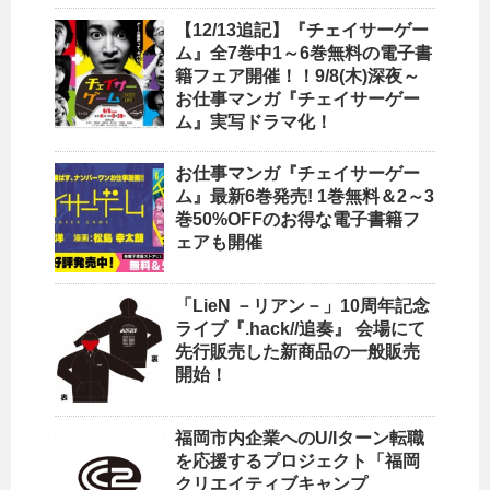
【12/13追記】『チェイサーゲー
ム』全7巻中1～6巻無料の電子書
籍フェア開催！！9/8(木)深夜～
お仕事マンガ『チェイサーゲー
ム』実写ドラマ化！
お仕事マンガ『チェイサーゲー
ム』最新6巻発売! 1巻無料＆2～3
巻50%OFFのお得な電子書籍フ
ェアも開催
「LieN －リアン－」10周年記念
ライブ『.hack//追奏』 会場にて
先行販売した新商品の一般販売
開始！
福岡市内企業へのU/Iターン転職
を応援するプロジェクト「福岡
クリエイティブキャンプ