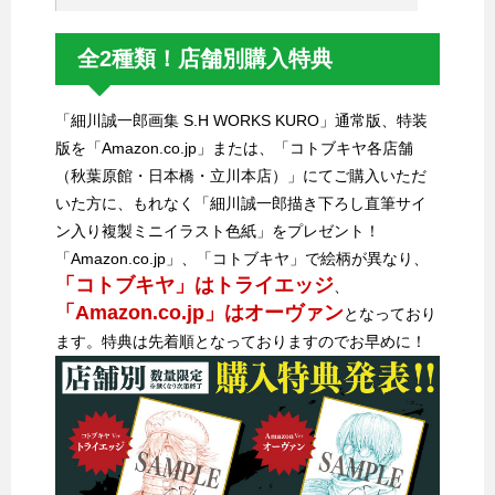
全2種類！店舗別購入特典
「細川誠一郎画集 S.H WORKS KURO」通常版、特装
版を「Amazon.co.jp」または、「コトブキヤ各店舗
（秋葉原館・日本橋・立川本店）」にてご購入いただ
いた方に、もれなく「細川誠一郎描き下ろし直筆サイ
ン入り複製ミニイラスト色紙」をプレゼント！
「Amazon.co.jp」、「コトブキヤ」で絵柄が異なり、
「コトブキヤ」はトライエッジ
、
「Amazon.co.jp」はオーヴァン
となっており
ます。特典は先着順となっておりますのでお早めに！