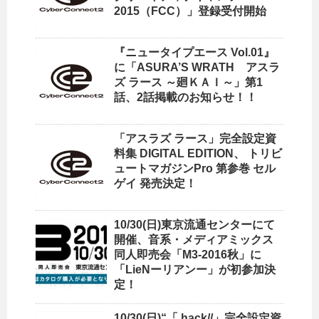
2015（FCC）」登録受付開始
『ニュータイプエース Vol.01』
に「ASURA’S WRATH アスラ
ズ ラース ～廻ＫＡＩ～」第1
話、2話掲載のお知らせ！！
「アスラズ ラース」完全設定資
料集 DIGITAL EDITION、 トリビ
ュートマガジンPro 第参巻 セル
ゲイ 発売決定！
10/30(日)東京流通センターにて
開催、音系・メディアミックス
同人即売会「M3-2016秋」に
「LieNーリアンー」が初参加決
定！
10/30(日)“「.hack//」完全設定資