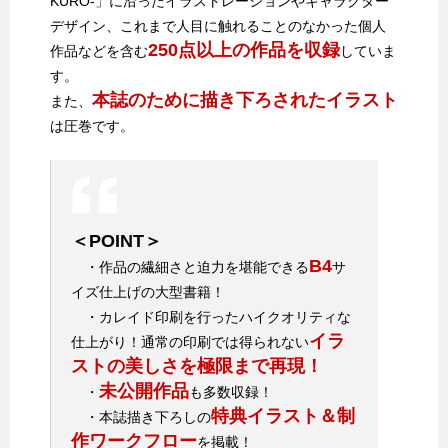
KURO-」に沿ったイラストレーションやキャラクター
デザイン、これまで人目に触れることのなかった個人
250点以上の作品を収録
作品などを含む
していま
す。
本誌のために描き下ろされたイラスト
また、
は圧巻です。
＜POINT＞
B4
・作品の繊細さと迫力を堪能できる
サ
イズ仕上げの大型書籍！
・カレイド印刷を行ったハイクオリティな
イラ
仕上がり！通常の印刷では得られない
ストの美しさを極限まで再現！
未公開作品
・
も多数収録！
特典イラスト＆制
・本誌描き下ろしの
作ワークフロー
を掲載！