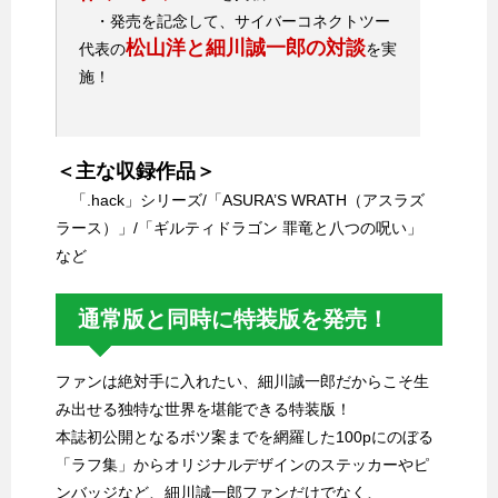
・発売を記念して、サイバーコネクトツー
松山洋と細川誠一郎の対談
代表の
を実
施！
＜主な収録作品＞
「.hack」シリーズ/「ASURA’S WRATH（アスラズ
ラース）」/「ギルティドラゴン 罪竜と八つの呪い」
など
通常版と同時に特装版を発売！
ファンは絶対手に入れたい、細川誠一郎だからこそ生
み出せる独特な世界を堪能できる特装版！
本誌初公開となるボツ案までを網羅した100pにのぼる
「ラフ集」からオリジナルデザインのステッカーやピ
ンバッジなど、細川誠一郎ファンだけでなく、