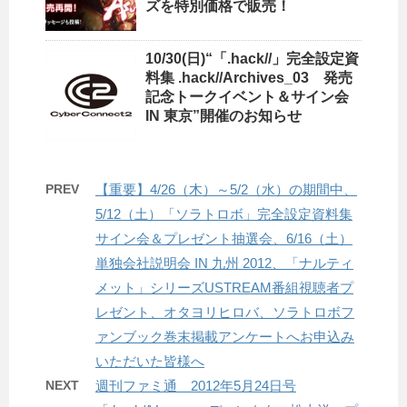
ズを特別価格で販売！
10/30(日)“「.hack//」完全設定資
料集 .hack//Archives_03 発売
記念トークイベント＆サイン会
IN 東京”開催のお知らせ
PREV
【重要】4/26（木）～5/2（水）の期間中、
5/12（土）「ソラトロボ」完全設定資料集
サイン会＆プレゼント抽選会、6/16（土）
単独会社説明会 IN 九州 2012、「ナルティ
メット」シリーズUSTREAM番組視聴者プ
レゼント、オタヨリヒロバ、ソラトロボフ
ァンブック巻末掲載アンケートへお申込み
いただいた皆様へ
NEXT
週刊ファミ通 2012年5月24日号