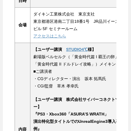
日時
ダイキン工業株式会社 東京支社
東京都港区港南二丁目18番1号 JR品川イースト
会場
ビル 5F セミナールーム
アクセスはこちら
【ユーザー講演
STUDIO4℃
様】
劇場版ベルセルク（「黄金時代篇 I 覇王の卵」、
「黄金時代篇 II ドルドレイ攻略」）メイキング
■ご講演者
・CGディレクター・演出 坂本 拓馬氏
・CGI監督 草木 孝幸氏
【ユーザー講演 株式会社サイバーコネクトツ
ー】
『PS3・Xbox360「ASURA’S WRATH」
演出特化型タイトルでのUnrealEngine3導入事
例』
内容