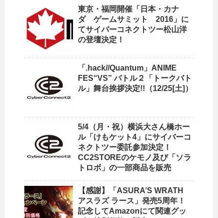
東京・福岡開催「日本・カナ
ダ ゲームサミット 2016」に
てサイバーコネクトツー松山洋
の登壇決定！
「.hack//Quantum」ANIME
FES“VS” バトル２「トークバト
ル」舞台挨拶決定!!（12/25[土]）
5/4（月・祝）横浜大さん橋ホー
ル「けもケット4」にサイバーコ
ネクトツー委託参加決定！
CC2STOREのケモノ及び「ソラ
トロボ」の一部商品を販売
【感謝】「ASURA’S WRATH
アスラズ ラース」発売5周年！
記念してAmazonにて関連グッ