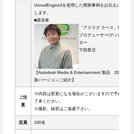
UnrealEngine3を使用した開発事例をお伝えいた
します。
■講演者
「アスラズ ラース」制作
プロデューサー/ディレク
ター
下田星児
【Autodesk Media & Entertainment 製品 2013最
新バージョンご紹介】
※内容は変更になる場合がございますので予めご
ご注
了承ください。
意
※撮影、録音はご遠慮下さい。
定員
100名