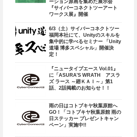
ーション原画を集めた展示会
『サイバーコネクトツーアート
ワークス展』開催
6/3（土）サイバーコネクトツー
福岡本社にて、Unityのスキルを
集中的に学べるセミナー 「Unity
道場 博多スペシャル」開催決
定！
『ニュータイプエース Vol.01』
に「ASURA’S WRATH アスラ
ズ ラース ～廻ＫＡＩ～」第1
話、2話掲載のお知らせ！！
雨の日はコトブキヤ秋葉原館へ
GO！「コトブキヤ秋葉原館 雨の
日ステッカー プレゼントキャン
ペーン」実施中!!