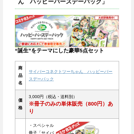
ん ハッピーバースデーパック」
“誕生”をテーマにした豪華5点セット
商
サイバーコネクトツーちゃん ハッピーバー
品
スデーパック
名
3,000円（税込・送料別）
価
※冊子のみの単体販売（800円）あ
格
り
・スペシャル
冊子「サイバ