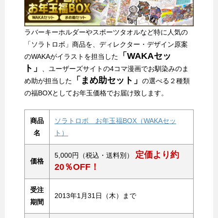
ラバーキーホルダーやスポーツタオルなど特に人気の
「ソラトロボ」商品を、ディレクター・デザイン原案
「WAKAセッ
のWAKAがイラストを担当した
ト」
、ユーザーズサイトの4コマ漫画でお馴染みのま
「まめ助セット」
め助が担当した
の選べる２種類
の福BOXとしてお年玉価格でお届け致します。
商品
ソラトロボ お年玉福BOX（WAKAセッ
名
ト）
定価より約
5,000円（税込・送料別）
価格
20％OFF！
受注
2013年1月31日（木）まで
期間