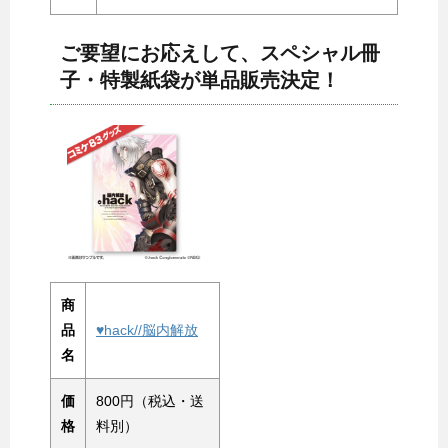
ご要望にお応えして、スペシャル冊
子・特製紙袋が単品販売決定！
商
品
♥hack//脳内解放
名
価
800円（税込・送
格
料別）