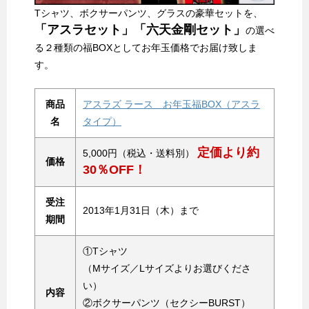
Tシャツ、ボクサーパンツ、グラスの豪華セットを、
「アスラセット」「六天金剛セット」
の選べ
る２種類の福BOXとしてお年玉価格でお届け致しま
す。
商品
アスラズ ラース お年玉福BOX（アスラ
名
タイプ）
定価より約
5,000円（税込・送料別）
価格
30％OFF！
受注
2013年1月31日（木）まで
期間
①Tシャツ
（Mサイズ／Lサイズよりお選びくださ
い）
内容
②ボクサーパンツ（セクシーBURST）