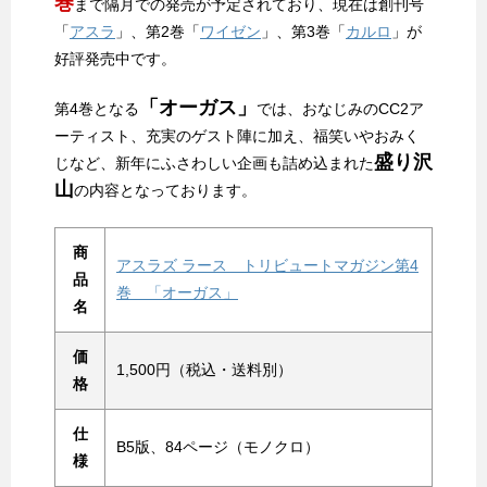
巻
まで隔月での発売が予定されており、現在は創刊号
「
アスラ
」、第2巻「
ワイゼン
」、第3巻「
カルロ
」が
好評発売中です。
「オーガス」
第4巻となる
では、おなじみのCC2ア
ーティスト、充実のゲスト陣に加え、福笑いやおみく
盛り沢
じなど、新年にふさわしい企画も詰め込まれた
山
の内容となっております。
商
アスラズ ラース トリビュートマガジン第4
品
巻 「オーガス」
名
価
1,500円（税込・送料別）
格
仕
B5版、84ページ（モノクロ）
様