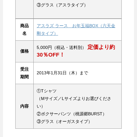
③グラス（アスラタイプ）
商品
アスラズ ラース お年玉福BOX（六天金
名
剛タイプ）
定価より約
5,000円（税込・送料別）
価格
30％OFF！
受注
2013年1月31日（木）まで
期間
①Tシャツ
（Mサイズ／Lサイズよりお選びくださ
内容
い）
②ボクサーパンツ（桃源郷BURST）
③グラス（オーガスタイプ）