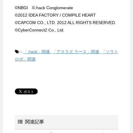
©NBGI ©.hack Conglomerate
©2012 IDEA FACTORY / COMPILE HEART
©CAPCOM CO., LTD. 2012 ALL RIGHTS RESERVED.
©CyberConnect2 Co., Ltd.
-
「.hack」関連
,
「アスラズ ラース」関連
,
「ソラト
ロボ」関連
関連記事