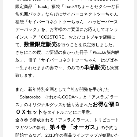
限定商品「.hack」福袋「.hack//ちょっとセクシーな日
常包囲パック」ならびにサイバーコネクトツーちゃん
福袋「サイバーコネクトツーちゃん ハッピーバース
デーパック」を、お客様のご要望にお応えしてオンラ
インストア「CC2STORE」およびコトブキヤ店頭に
数量限定販売
て、
を行うことを決定致しました。
さらにこの度、ご要望の多かった冊子「♥hack//脳内解
放」、冊子「サイバーコネクトツーちゃん はぴば本
単品販売
～生まれたままの姿で～」のみでの
も実施
致します。
また、新年特別企画として当社が開発を手がけた
「Solatorobo それからCODAへ」と「アスラズ ラー
お得な福Ｂ
ス」のオリジナルグッズが盛り込まれた
ＯＸセット
をタイトルごとにご用意。
全８巻で構成される「アスラズ ラース」トリビュート
第４巻 「オーガス」
マガジンの新刊、
の予約も
開始するなど、2013年の商品ラインナップが始動いた