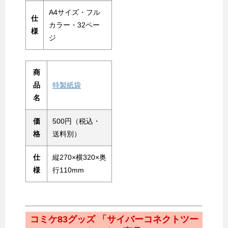
A4サイズ・フル
仕
カラー・32ペー
様
ジ
商
品
特製紙袋
名
価
500円（税込・
格
送料別）
仕
縦270×横320×奥
様
行110mm
コミケ83グッズ 「サイバーコネクトツー