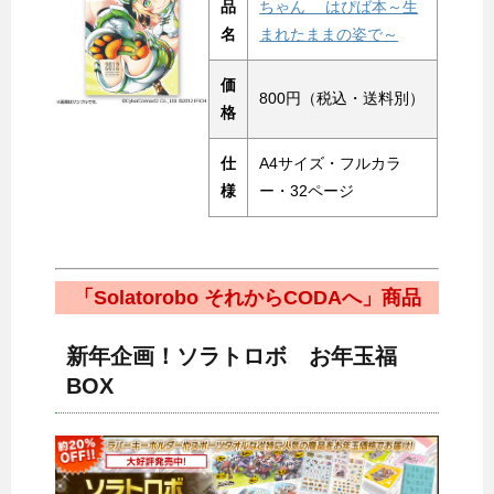
品
ちゃん はぴば本～生
名
まれたままの姿で～
価
800円（税込・送料別）
格
仕
A4サイズ・フルカラ
様
ー・32ページ
「Solatorobo それからCODAへ」商品
新年企画！ソラトロボ お年玉福
BOX