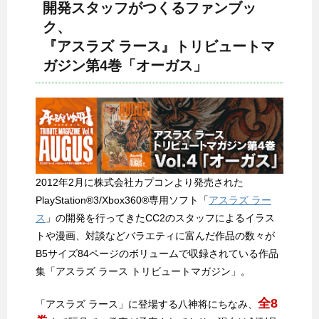
開発スタッフがつくるファンブッ
ク、
『アスラズ ラース』トリビュートマ
ガジン第4巻「オーガス」
2012年2月に株式会社カプコンより発売された
PlayStation®3/Xbox360®専用ソフト「
アスラズ ラー
ス
」の開発を行ってきたCC2のスタッフによるイラス
トや漫画、対談などバラエティに富んだ作品の数々が
B5サイズ84ページのボリュームで収録されている作品
集「アスラズ ラース トリビュートマガジン」。
全8
「アスラズ ラース」に登場する八神将にちなみ、