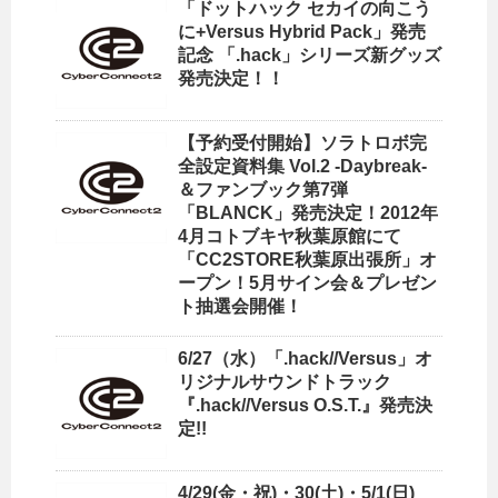
「ドットハック セカイの向こう
に+Versus Hybrid Pack」発売
記念 「.hack」シリーズ新グッズ
発売決定！！
【予約受付開始】ソラトロボ完
全設定資料集 Vol.2 -Daybreak-
＆ファンブック第7弾
「BLANCK」発売決定！2012年
4月コトブキヤ秋葉原館にて
「CC2STORE秋葉原出張所」オ
ープン！5月サイン会＆プレゼン
ト抽選会開催！
6/27（水）「.hack//Versus」オ
リジナルサウンドトラック
『.hack//Versus O.S.T.』発売決
定!!
4/29(金・祝)・30(土)・5/1(日)