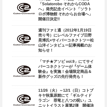
「Solatorobo それからCODA
へ」発売記念イベント「ソラト
ロボ博物館 それからお台場へ」
開催日決定!!
週刊ファミ通（2012年1月19日
売り号）にレベルファイブ日野
晃博氏×サイバーコネクトツー松
山洋インタビュー記事掲載のお
知らせ！
「マチ★アソビ vol.9」にてサイ
バーコネクトツーが『ゲーム体
験会』を実施！会場限定商品＆
新作グッズの先行発売も！
11/26（火）～12/1（日）コトブ
キヤ秋葉原館にて「ギルティド
ラゴン 罪竜と八つの呪い」ユ
ニットイラスト展第2弾 開催決