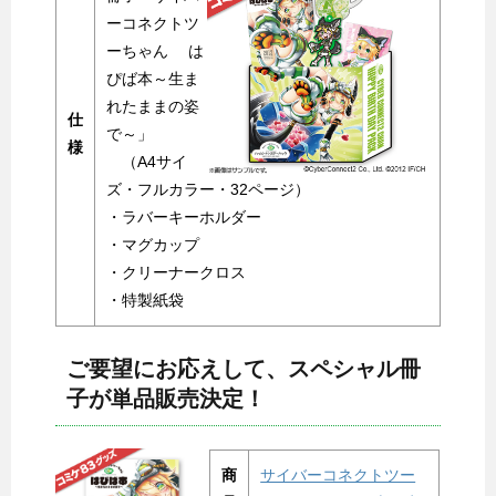
ーコネクトツ
ーちゃん は
ぴば本～生ま
れたままの姿
仕
で～」
様
（A4サイ
ズ・フルカラー・32ページ）
・ラバーキーホルダー
・マグカップ
・クリーナークロス
・特製紙袋
ご要望にお応えして、スペシャル冊
子が単品販売決定！
商
サイバーコネクトツー