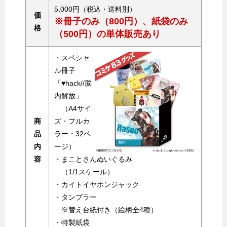
5,000円（税込・送料別）
価
※冊子のみ（800円）、紙袋のみ
格
（500円）の単体販売あり
・スペシャ
ル冊子
「♥hack//脳
内解放」
（A4サイ
商
ズ・フルカ
品
ラー・32ペ
内
ージ）
容
・まことさんぬいぐるみ
（1/1スケール）
・カイトイヤホンジャック
・タンブラー
※替え台紙付き（絵柄全4種）
・特製紙袋