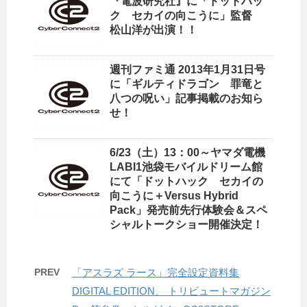
『電波研究社』に「ドットハッ
ク セカイの向こうに」監督
松山洋が出演！！
週刊ファミ通 2013年1月31日号
に「ギルティドラゴン 罪竜と
八つの呪い」記事掲載のお知ら
せ！
6/23（土）13：00～ヤマダ電機
LABI1池袋モバイルドリーム館
にて「ドットハック セカイの
向こうに＋Versus Hybrid
Pack」発売前先行体験会＆スペ
シャルトークショー開催決定！
PREV
「アスラズ ラース」完全設定資料集
DIGITAL EDITION、 トリビュートマガジン