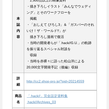
2,500点以上の画像資料
・描き下ろしイラスト「みんなでウェディ
ング」とそのワークフローを
本
掲載
誌
・「おしえて ぴろし3」＆「ガスパーのそれ
内
いけ！ザ・ワールド!!」が
容
描き下ろし漫画で復活
・当時の開発者らが「.hack//G.U.」の軌跡
を振り返るスペシャル対談を
収録
・当時を赤裸々に語った松山洋による
20,000文字開発手記（後編）収録
詳
http://cc2.shop-pro.jp/?pid=20214559
細
商品
「.hack//」完全設定資料集
名
.hack//Archives_03