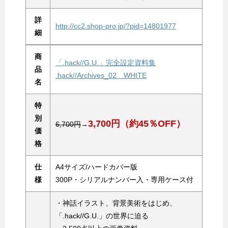
詳
http://cc2.shop-pro.jp/?pid=14801977
細
商
「.hack//G.U.」完全設定資料集
品
.hack//Archives_02 WHITE
名
特
別
3,700円（約45％OFF）
6,700円
→
価
格
仕
A4サイズ/ハードカバー版
様
300P・シリアルナンバー入・専用ケース付
・神話イラスト、背景美術をはじめ、
「.hack//G.U.」の世界に迫る