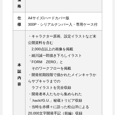
格
仕
A4サイズ/ハードカバー版
様
300P・シリアルナンバー入・専用ケース付
・キャラクター原画、設定イラストなど未
公開資料を含む
2,000点以上の画像を掲載
・細川誠一郎描き下ろしイラスト
「FORM ZERO」と
本
そのワークフローを掲載
誌
・開発初期段階で描かれたメインキャラか
内
らサブキャラまでの
容
ラフイラストを完全収録
・開発者本人たちから集められた
「.hack//G.U.」秘蔵トリビア収録
・当時を赤裸々に語った松山洋による
20,000文字開発手記（前編）収録