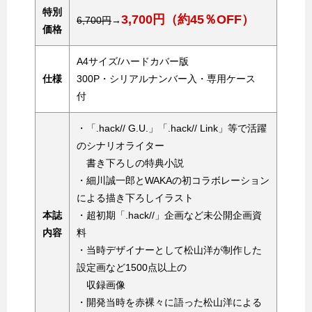
特別
3,700円（約45％OFF）
6,700円
→
価格
A4サイズ/ハードカバー版
仕様
300P・シリアルナンバー入・専用ケース
付
・「.hack// G.U.」「.hack// Link」等で活躍
のシナリオライター
書き下ろしの特典小説
・細川誠一郎とWAKAの初コラボレーション
による描き下ろしイラスト
本誌
・超初期「.hack//」企画など未公開企画資
内容
料
・当時デザイナーとして松山洋が制作した
設定画など1500点以上の
収録画像
・開発当時を赤裸々に語った松山洋による