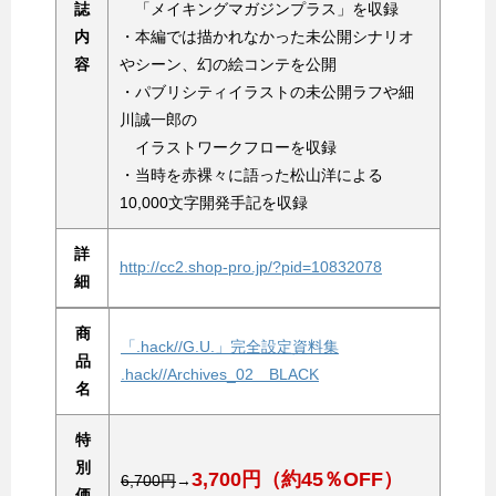
誌
「メイキングマガジンプラス」を収録
内
・本編では描かれなかった未公開シナリオ
容
やシーン、幻の絵コンテを公開
・パブリシティイラストの未公開ラフや細
川誠一郎の
イラストワークフローを収録
・当時を赤裸々に語った松山洋による
10,000文字開発手記を収録
詳
http://cc2.shop-pro.jp/?pid=10832078
細
商
「.hack//G.U.」完全設定資料集
品
.hack//Archives_02 BLACK
名
特
別
3,700円（約45％OFF）
6,700円
→
価