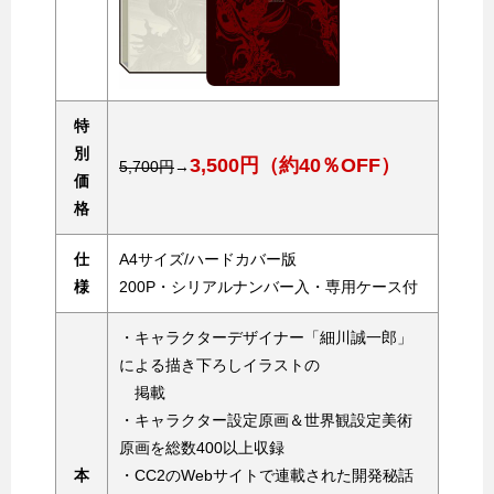
特
別
3,500円（約40％OFF）
5,700円
→
価
格
仕
A4サイズ/ハードカバー版
様
200P・シリアルナンバー入・専用ケース付
・キャラクターデザイナー「細川誠一郎」
による描き下ろしイラストの
掲載
・キャラクター設定原画＆世界観設定美術
原画を総数400以上収録
本
・CC2のWebサイトで連載された開発秘話