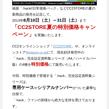
福袋「.hack//日常侵食パック」などCC2STOREの夏の
新商品の発売を記念して、
8月10日（土）～31日（土）
2013年
まで
「CC2STORE夏の特別価格キャン
ペーン」
を実施いたします。
CC2オンラインショップ「
CC2STORE
」や、オンライ
ンストア
Amazon.co.jp
にて、現在好評発売中の
「.hack」完全設定資料集シリーズ（A4／ハードカバー
特別価格
版）の4種を
にて販売いたします。
今回、特別価格で登場する「.hack」完全設定資料集シ
リーズは、
専用ケース
シリアルナンバー
や
がついた豪華な
仕様で、
「.hack」ファンの皆様から絶大な支持を受けておりま
す。