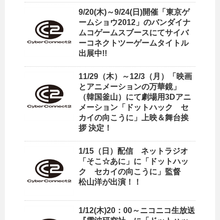
9/20(木)～9/24(日)開催「東京ゲ
ームショウ2012」のバンダイナ
ムコゲームスブースにてサイバ
ーコネクトツーゲームタイトル
出展中!!
11/29（木）～12/3（月）「映画
とアニメーションの万華鏡」
（韓国釜山）にて劇場用3Dアニ
メーション「ドットハック セ
カイの向こうに」上映＆舞台挨
拶 決定！
1/15（日）配信 ネットラジオ
「そこ☆あに」に「ドットハッ
ク セカイの向こうに」監督
松山洋が出演！！
1/12(木)20：00～ニコニコ生放送