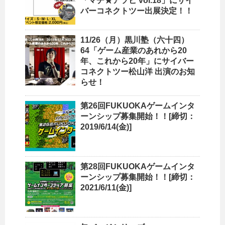
「マチ★アソビ vol.18」にサイ
バーコネクトツー出展決定！！
11/26（月）黒川塾（六十四）
64「ゲーム産業のあれから20
年、これから20年」にサイバー
コネクトツー松山洋 出演のお知
らせ！
第26回FUKUOKAゲームインタ
ーンシップ募集開始！！[締切：
2019/6/14(金)]
第28回FUKUOKAゲームインタ
ーンシップ募集開始！！[締切：
2021/6/11(金)]