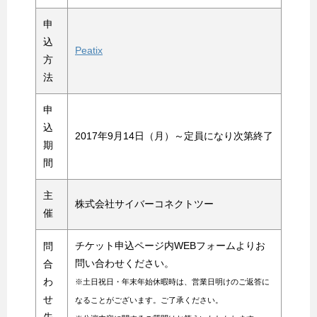
申
込
Peatix
方
法
申
込
2017年9月14日（月）～定員になり次第終了
期
間
主
株式会社サイバーコネクトツー
催
チケット申込ページ内WEBフォームよりお
問
問い合わせください。
合
わ
※土日祝日・年末年始休暇時は、営業日明けのご返答に
せ
なることがございます。ご了承ください。