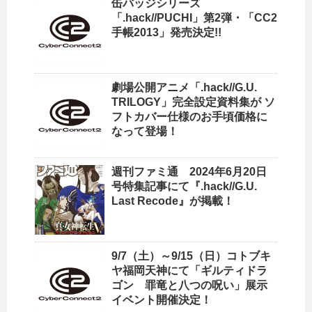
缶バッジシリーズ
「.hack//PUCHI」第2弾・「CC2
手帳2013」発売決定!!
劇場公開アニメ「.hack//G.U.
TRILOGY」完全設定資料集が ソ
フトカバー仕様のお手頃価格に
なって登場！
週刊ファミ通 2024年6月20日
号特集記事にて『.hack//G.U.
Last Recode』が掲載！
9/7（土）～9/15（日）コトブキ
ヤ福岡天神にて「ギルティドラ
ゴン 罪竜と八つの呪い」展示
イベント開催決定！