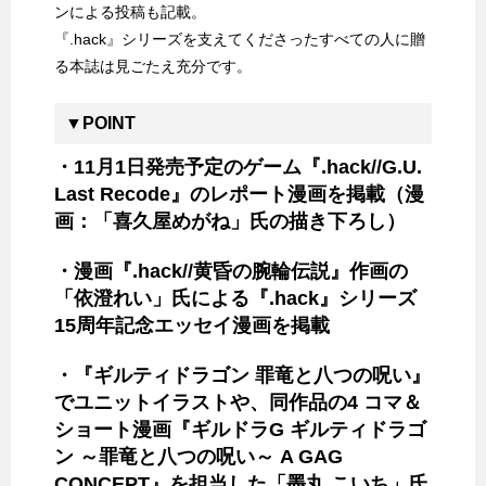
ンによる投稿も記載。
『.hack』シリーズを支えてくださったすべての人に贈
る本誌は見ごたえ充分です。
▼POINT
・11月1日発売予定のゲーム『.hack//G.U.
Last Recode』のレポート漫画を掲載（漫
画：「喜久屋めがね」氏の描き下ろし）
・漫画『.hack//黄昏の腕輪伝説』作画の
「依澄れい」氏による『.hack』シリーズ
15周年記念エッセイ漫画を掲載
・『ギルティドラゴン 罪竜と八つの呪い』
でユニットイラストや、同作品の4 コマ＆
ショート漫画『ギルドラG ギルティドラゴ
ン ～罪竜と八つの呪い～ A GAG
CONCEPT』を担当した「墨丸 こいち」氏