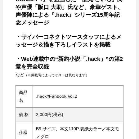
や声優「阪口 大助」氏など、豪華ゲスト、
声優陣による『.hack』シリーズ15周年記
念メッセージ
・サイバーコネクトツースタッフによるメ
ッセージ＆描き下ろしイラストを掲載
・Web連載中の“新約小説「.hack」”の第2
章を完全収録
など
（※掲載号によってゲストは異なります）
商品
.hack//Fanbook Vol.2
名
価 格
2,000円(税込)
B5 サイズ、本文110P 表紙カラー／本文モ
仕様
ノクロ