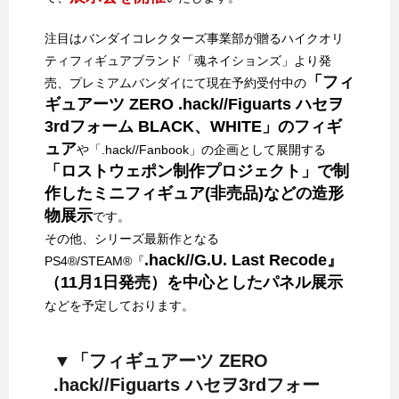
注目はバンダイコレクターズ事業部が贈るハイクオリ
ティフィギュアブランド「魂ネイションズ」より発
「フィ
売、プレミアムバンダイにて現在予約受付中の
ギュアーツ ZERO .hack//Figuarts ハセヲ
3rdフォーム BLACK、WHITE」のフィギ
ュア
や「.hack//Fanbook」の企画として展開する
「ロストウェポン制作プロジェクト」で制
作したミニフィギュア(非売品)などの造形
物展示
です。
その他、シリーズ最新作となる
.hack//G.U. Last Recode』
PS4®/STEAM®『
（11月1日発売）を中心としたパネル展示
などを予定しております。
▼「フィギュアーツ ZERO
.hack//Figuarts ハセヲ3rdフォー