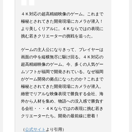
４Ｋ対応の超高精細映像のゲーム。これまで
極秘とされてきた開発現場にカメラが潜入！
より美しくリアルに。４Ｋならではの表現に
挑む若きクリエーターの挑戦を追った。
ゲームの主人公になりきって、プレイヤーは
画面の中を縦横無尽に駆け回る。４Ｋ対応の
超高精細映像のゲーム。今、多くの人気ゲー
ムソフトが福岡で開発されている。なぜ福岡
がゲーム開発の拠点になったのか？これまで
極秘とされてきた開発現場にカメラが潜入。
緻密でリアルな映像表現で勝負する会社、海
外から人材を集め、物語への没入感で勝負す
る会社・・・４Ｋならではの表現に挑む若き
クリエーターたち。開発の最前線に密着！
（
公式サイト
より引用）