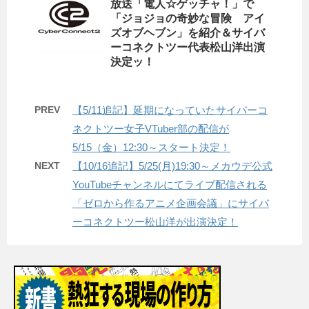
放送「電人☆ゲッチャ！」で
「ジョジョの奇妙な冒険 アイ
ズオブヘブン」を紹介＆サイバ
ーコネクトツー代表松山洋出演
決定ッ！
PREV
【5/11追記】延期になっていたサイバーコ
ネクトツー女子VTuber部の配信が
5/15（金）12:30～スタート決定！
NEXT
【10/16追記】5/25(月)19:30～メカウデ公式
YouTubeチャンネルにてライブ配信される
「ゼロから作るアニメ企画会議」にサイバ
ーコネクトツー松山洋が出演決定！