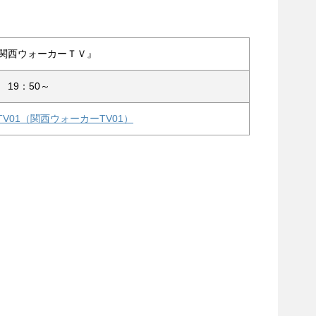
組『関西ウォーカーＴＶ』
土) 19：50～
ker TV01（関西ウォーカーTV01）