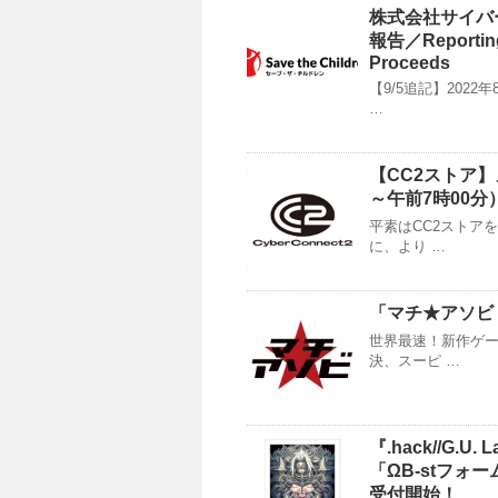
株式会社サイバ
報告／Reporting 
Proceeds
【9/5追記】202
…
【CC2ストア】
～午前7時00分
平素はCC2ストア
に、より …
「マチ★アソビ 
世界最速！新作ゲー
決、スーピ …
『.hack//G.
「ΩB-stフォ
受付開始！