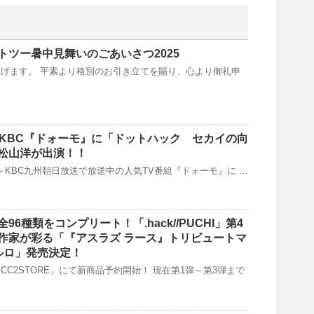
トツー暑中見舞いのごあいさつ2025
げます。 平素より格別のお引き立てを賜り、心より御礼申
4:15～KBC『ドォーモ』に「ドットハック セカイの向
松山洋が出演！！
5～KBC九州朝日放送で放送中の人気TV番組『ドォーモ』に …
6種類をコンプリート！「.hack//PUCHI」第4
作家が彩る「『アスラズ ラース』トリビュートマ
ルロ」発売決定！
CC2STORE」にて新商品予約開始！ 現在第1弾～第3弾まで