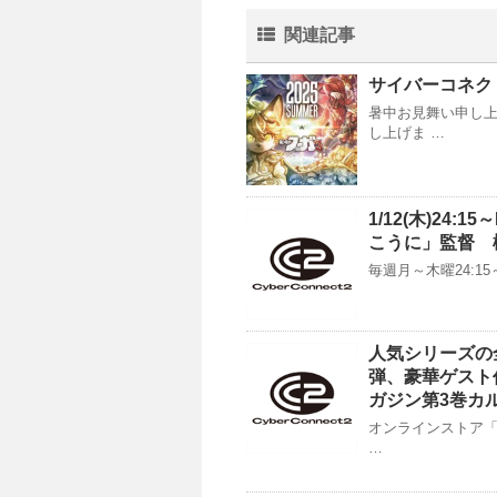
関連記事
サイバーコネク
暑中お見舞い申し上
し上げま …
1/12(木)2
こうに」監督 
毎週月～木曜24:1
人気シリーズの全9
弾、豪華ゲスト
ガジン第3巻カ
オンラインストア「
…