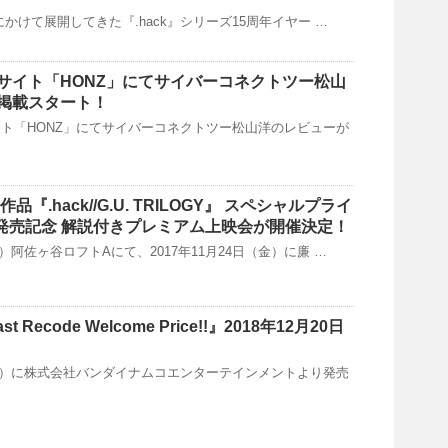
8年にかけて展開してきた『.hack』シリーズ15周年イヤー …
サイト「HONZ」にてサイバーコネクトツー松山
掲載スタート！
ト「HONZ」にてサイバーコネクトツー松山洋のレビューが
品『.hack//G.U. TRILOGY』 スペシャルプライ
 Disc発売記念 解説付きプレミアム上映会が開催決定！
（土）阿佐ヶ谷ロフトAにて、2017年11月24日（金）に廉 …
Last Recode Welcome Price!!』2018年12月20日
日（水）に株式会社バンダイナムコエンターテインメントより発売