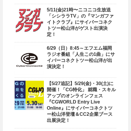
5/11(金)21時〜ニコニコ生放送
「シシララTV」の『マンガファ
イトクラブ』にサイバーコネク
トツー松山洋がゲスト出演決
定！
6/29（日）8:45～エフエム福岡
ラジオ番組「人生この1曲」にサ
イバーコネクトツー松山洋が出
演決定！
【5/27追記】5/29(金)・30(土)に
開催！「CG特化」 就職・スキル
アップのオンラインフェス
『CGWORLD Entry Live
Online』にサイバーコネクトツ
ー松山洋登壇＆CC2企業ブース
出展決定！