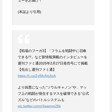
ューをお届け！
(本誌より引用)
【戦場のフーガ3】「フラムを戦闘中に召喚
できる!?」など新情報満載のインタビューを
週刊ファミ通2025年2月27日発売号にて掲載
【先出し週刊ファミ通】
https://t.co/ZyIMvNg3oA
より凶悪になった“ソウルキャノン”や、マッ
プ上の戦闘が発生するマスを破壊できる“公式
ズル”などのバトルシステムも
pic.twitter.com/rIIawmm26k