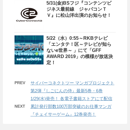
5/31(金)BSフジ『コンテンツビ
ジネス最前線 ジャパコンＴ
Ｖ』に松山洋出演のお知らせ！
5/22（水）0:55～RKBテレビ
「エンタテ！区～テレビが知ら
ないe世界～ 」にて「GFF
AWARD 2019」の模様が放送決
定！
PREV
サイバーコネクトツー マンガプロジェクト
第2弾『しごにんの侍』最新5巻・6巻
1/29(水)発売！ 各電子書籍ストアにて配信
NEXT
累計発行部数100万部突破のお仕事マンガ
『チェイサーゲーム』12巻発売！