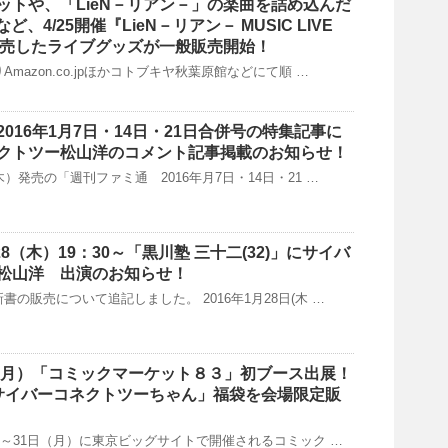
ットや、「LieN－リアン－」の楽曲を詰め込んだ
など、4/25開催『LieN－リアン－ MUSIC LIVE
s』で 販売したライブグッズが一般販売開始！
りAmazon.co.jpほかコトブキヤ秋葉原館などにて順 …
016年1月7日・14日・21日合併号の特集記事に
クトツー松山洋のコメント記事掲載のお知らせ！
（木）発売の「週刊ファミ通 2016年月7日・14日・21 …
/28（木）19：30～「黒川塾 三十二(32)」にサイバ
松山洋 出演のお知らせ！
新書の販売について追記しました。 2016年1月28日(木 …
～31（月）「コミックマーケット８３」初ブース出展！
＆「サイバーコネクトツーちゃん」福袋を会場限定販
日(土)～31日（月）に東京ビッグサイトで開催されるコミック …