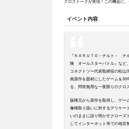
クロストークが実現！この機会に、
イベント内容
『ＮＡＲＵＴＯ－ナルト－ ナ
険 オールスターバトル』など
コネクトツー代表取締役の松山
画原作を題材にしたゲームを3
る、問答無用な一夜限りのクロ
版権元から原作を取得し、ゲー
像権取り扱いに対するデリケー
いのままに語り明かすクローズ
してインターネット等での他言