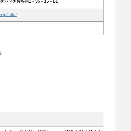
 A （杉並区阿佐谷南1－36－16－B1）
o.jp/lofta/
報