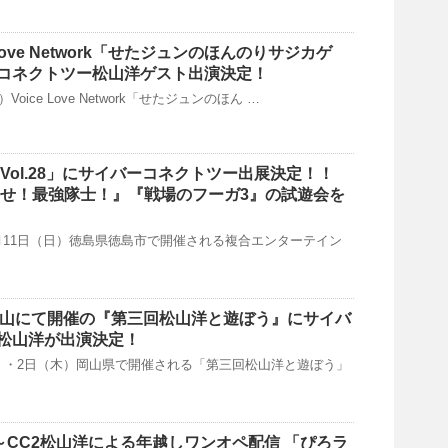
ce Love Network「せたジュンのほんのりサジカゲ
コネクトツー松山洋ゲスト出演決定！
）Voice Love Network「せたジュンのほん …
Vol.28」にサイバーコネクトツー出展決定！！
指せ！最強隊士！』『戦場のフーガ3』の試遊会を
5月11日（日）徳島県徳島市で開催される複合エンターテイン
(木)岡山にて開催の『第三回松山洋と遊ぼう』にサイバ
松山洋が出演決定！
（水）・2日（木）岡山県で開催される「第三回松山洋と遊ぼう」
1:00～CC2松山洋による年越しワンオペ配信 「ぴろラ