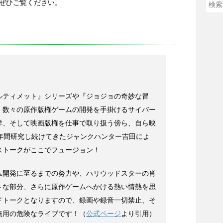
ぜひご覧ください。
ルティメット』シリーズや『ジョジョの奇妙な冒
、数々の原作版権ゲームの開発を手掛けるサイバー
洋、そして映画版権を仕事で取り扱う傍ら、自ら映
0年間研究し続けてきたジャンクハンター吉田によ
ストークがここでフュージョン！
ム開発に至るまでの努力や、ハリウッドスターの肖
トな部分、さらに原作ゲームへかける熱い情熱を思
ドトークとなりますので、録画や録音一切禁止、そ
無用の危険なライブです！（
公式ページ
より引用）