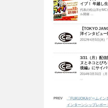
イブ！ 年越し生
代表の松山洋がMC
ル開催 …
【TOKYO J
洋インタビュー動
2012年4月5日(木
3/31（月）配
ヌとネコとぴろ
後編』にサイバ
2014年3月31日
…
PREV
「FUKUOKAゲームイン
インターンシップレポート