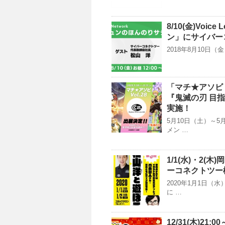
8/10(金)Voi
ン」にサイバー
2018年8月10日（金
「マチ★アソビ 
『鬼滅の刃 目
実施！
5月10日（土）～
メン …
1/1(水)・2
ーコネクトツー
2020年1月1日
に …
12/31(木)2