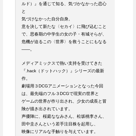
ルド）』を通じて知る、気づかなかった恋心
と
気づけなかった自分自身。
意を決して新たな〈セカイ〉に飛び込むこと
で、思春期の中学生の女の子・有城そらが、
危機が迫るこの〈世界〉を救うことにもなる
――。
メディアミックスで熱い支持を受けてきた
『.hack（ドットハック）』シリーズの最新
作。
劇場用３DCGアニメーションとなった今回
は、最先端のフル３DCGで現実の世界と
ゲームの世界が作り出され、少女の成長と冒
険が描き出されています。
声優陣に、桜庭ななみさん、松坂桃李さん、
田中圭さんという若手注目株を起用し、
映像にリアルな手触りを与えています。