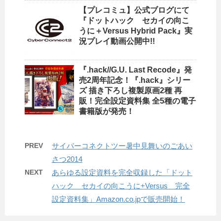
【プレコミュ】公式ブログにて
『ドットハック セカイの向こ
うに＋Versus Hybrid Pack』実
況プレイ動画公開中!!
『.hack//G.U. Last Recode』発
売2周年記念！『.hack』シリー
ズ 描き下ろし複製原画2種 再
販！完全設定資料集 全5種の電子
書籍版が発売！
PREV
サイバーコネクトツー暑中見舞いのごあい
さつ2014
NEXT
あらゆる設定資料を完全収録した「ドット
ハック セカイの向こうに+Versus 完全
設定資料集」Amazon.co.jpで販売開始！