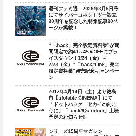
週刊ファミ通 2026年3月5日号
にてサイバーコネクトツー設立
30周年を記念した特集記事30ペ
ージが掲載！
“「.hack」完全設定資料集”が期
間限定で約40～45％OFFにプラ
イスダウン！1/24（金）～
2/28（金）“「.hack//Link」完全
設定資料集”発売記念キャンペー
ン
2012年4月14日（土）より徳島
市【ufotable CINEMA】にて
「ドットハック セカイの向こ
うに」「.hack//Quantum」上映
予定のお知らせ!!
シリーズ15周年マガジン