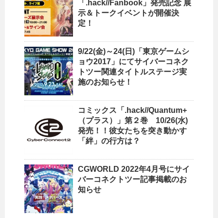
「.hack//Fanbook」発売記念 展
示＆トークイベントが開催決
定！
9/22(金)～24(日)「東京ゲームシ
ョウ2017」にてサイバーコネク
トツー関連タイトルステージ実
施のお知らせ！
コミックス「.hack//Quantum+
（プラス）」第２巻 10/26(水)
発売！！彼女たちを突き動かす
「絆」の行方は？
CGWORLD 2022年4月号にサイ
バーコネクトツー記事掲載のお
知らせ