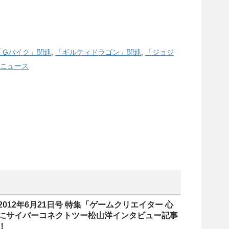
「Gバイク」関連
,
「ギルティドラゴン」関連
,
「ジョジ
ニュース
012年6月21日号 特集「ゲームクリエイター 心
にサイバーコネクトツー松山洋インタビュー記事
！