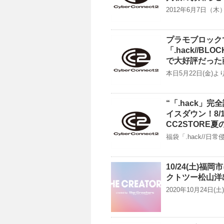
2012年6月7日（
プラモブロック
「.hack//
で大好評だった
本日5月22日(金)よ
“「.hack」
イスダウン！8/
CC2STORE
福袋「.hack//
10/24(土)福岡
クトツー松山洋出
2020年10月24日