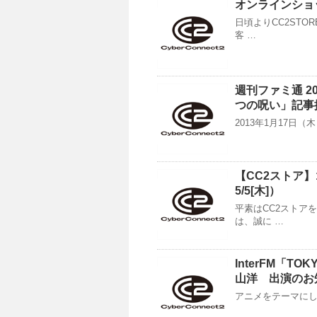
オンラインショ
日頃よりCC2ST
客 …
週刊ファミ通 2
つの呪い」記事
2013年1月17日（
【CC2ストア】
5/5[木]）
平素はCC2ストア
は、誠に …
InterFM「T
山洋 出演のお
アニメをテーマにしたI