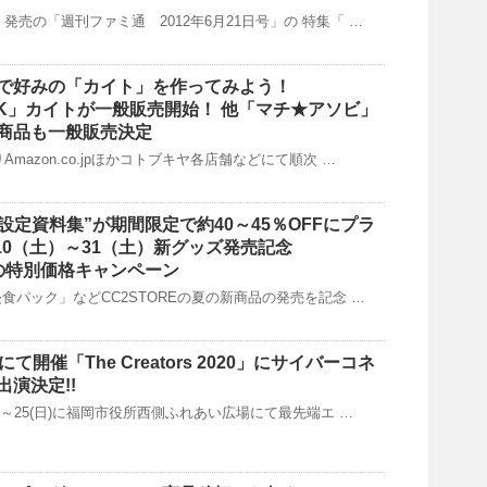
木）発売の「週刊ファミ通 2012年6月21日号」の 特集「 …
で好みの「カイト」を作ってみよう！
BLOCK」カイトが一般販売開始！ 他「マチ★アソビ」
商品も一般販売決定
りAmazon.co.jpほかコトブキヤ各店舗などにて順次 …
完全設定資料集”が期間限定で約40～45％OFFにプラ
10（土）～31（土）新グッズ発売記念
夏の特別価格キャンペーン
日常侵食パック」などCC2STOREの夏の新商品の発売を記念 …
市にて開催「The Creators 2020」にサイバーコネ
演決定!!
(土)～25(日)に福岡市役所西側ふれあい広場にて最先端エ …