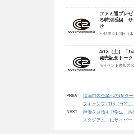
ファミ通プレゼンツ
る特別番組 サ
せ
2011年3月23日（木
4/13（土）「.
発売記念トーク
※イベント参加のお申
…
PREV
福岡市内企業へのU/I
ブキャンプ2015（FCC
NEXT
声優を目指す中学生、高
スタジアム」にサイバー