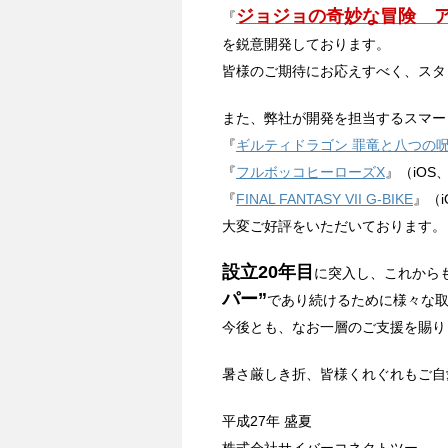
ジョジョの奇妙な冒険 
『
を鋭意開発しております。
皆様のご期待にお応えすべく、スタ
また、弊社が開発を担当するスマー
『
ギルティドラゴン 罪竜と八つの
『
フルボッコヒーローズX
』（iOS、
『
FINAL FANTASY VII G-BIKE
』（i
大変ご好評をいただいております。
設立20年目
に突入し、これから
パー”
であり続けるために様々な
今後とも、なお一層のご支援を賜り
暑さ厳しき折、皆様くれぐれもご自
平成27年 盛夏