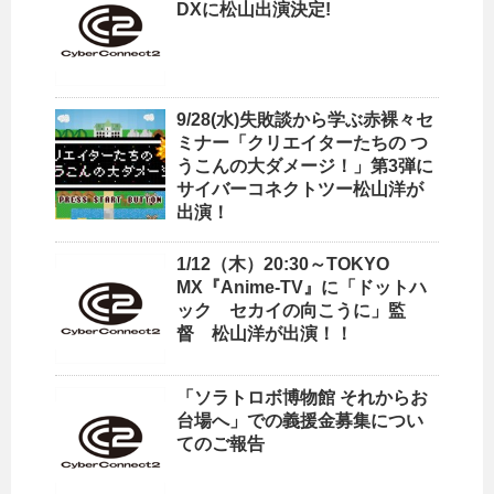
DXに松山出演決定!
9/28(水)失敗談から学ぶ赤裸々セ
ミナー「クリエイターたちの つ
うこんの大ダメージ！」第3弾に
サイバーコネクトツー松山洋が
出演！
1/12（木）20:30～TOKYO
MX『Anime-TV』に「ドットハ
ック セカイの向こうに」監
督 松山洋が出演！！
「ソラトロボ博物館 それからお
台場へ」での義援金募集につい
てのご報告