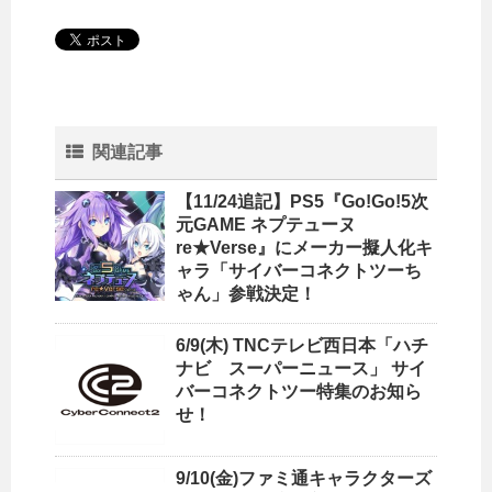
関連記事
【11/24追記】PS5『Go!Go!5次
元GAME ネプテューヌ
re★Verse』にメーカー擬人化キ
ャラ「サイバーコネクトツーち
ゃん」参戦決定！
6/9(木) TNCテレビ西日本「ハチ
ナビ スーパーニュース」 サイ
バーコネクトツー特集のお知ら
せ！
9/10(金)ファミ通キャラクターズ