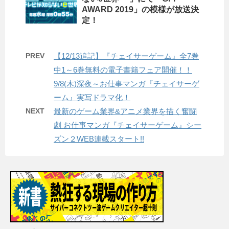
AWARD 2019」の模様が放送決
定！
PREV
【12/13追記】『チェイサーゲーム』全7巻
中1～6巻無料の電子書籍フェア開催！！
9/8(木)深夜～お仕事マンガ『チェイサーゲ
ーム』実写ドラマ化！
NEXT
最新のゲーム業界&アニメ業界を描く奮闘
劇 お仕事マンガ『チェイサーゲーム』シー
ズン２WEB連載スタート!!