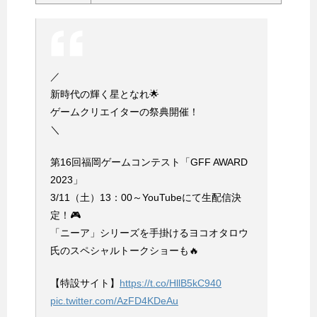
／
新時代の輝く星となれ🌟
ゲームクリエイターの祭典開催！
＼
第16回福岡ゲームコンテスト「GFF AWARD
2023」
3/11（土）13：00～YouTubeにて生配信決
定！🎮
「ニーア」シリーズを手掛けるヨコオタロウ
氏のスペシャルトークショーも🔥
【特設サイト】
https://t.co/HllB5kC940
pic.twitter.com/AzFD4KDeAu