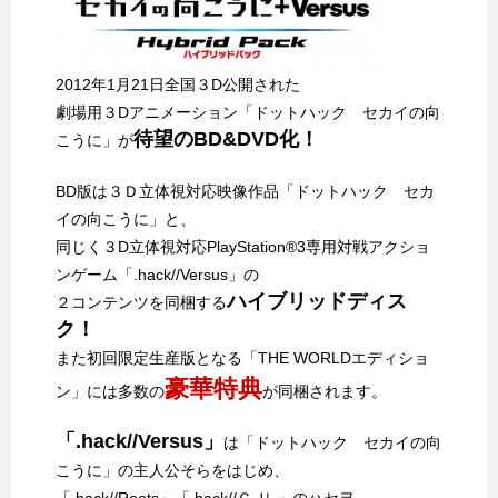
2012年1月21日全国３D公開された
劇場用３Dアニメーション「ドットハック セカイの向
待望のBD&DVD化！
こうに」が
BD版は３Ｄ立体視対応映像作品「ドットハック セカ
イの向こうに」と、
同じく３D立体視対応PlayStation®3専用対戦アクショ
ンゲーム「.hack//Versus」の
ハイブリッドディス
２コンテンツを同梱する
ク！
また初回限定生産版となる「THE WORLDエディショ
豪華特典
ン」には多数の
が同梱されます。
「.hack//Versus」
は「ドットハック セカイの向
こうに」の主人公そらをはじめ、