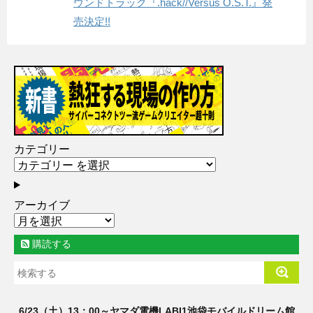
ウンドトラック『.hack//Versus O.S.T.』発
売決定!!
カテゴリー
アーカイブ
購読する
6/23（土）13：00～ヤマダ電機LABI1池袋モバイルドリーム館