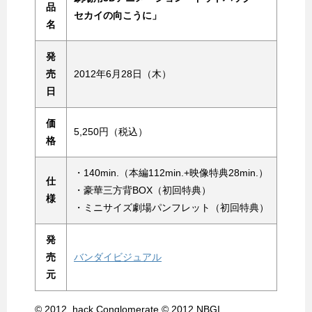
品
セカイの向こうに」
名
発
売
2012年6月28日（木）
日
価
5,250円（税込）
格
・140min.（本編112min.+映像特典28min.）
仕
・豪華三方背BOX（初回特典）
様
・ミニサイズ劇場パンフレット（初回特典）
発
売
バンダイビジュアル
元
© 2012 .hack Conglomerate © 2012 NBGI