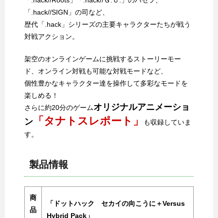
「.hack//Roots」「.hack//Ｇ.Ｕ.」のハセヲ、
「.hack//SIGN」の司など、
歴代「.hack」シリーズの主要キャラクターたちが戦う
対戦アクション。
架空のオンラインゲームに挑戦するストーリーモー
ド、オンライン対戦も可能な対戦モードなど、
個性豊かなキャラクター達を操作して多彩なモードを
楽しめる！
オリジナルアニメーショ
さらに約20分のゲーム
「タナトスレポート」
ン
も収録していま
す。
製品情報
商
「ドットハック セカイの向こうに＋Versus
品
Hybrid Pack」