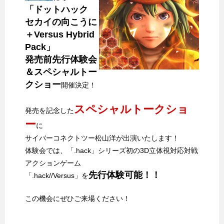
「ドットハック
セカイの向こうに
＋Versus Hybrid
Pack」
発売前先行体験会
＆スペシャルトー
クショー
開催決定！
スペシャルトークショ
発売を記念した
ー
に
サイバーコネクトツー松山洋が出演いたします！
体験会では、「.hack」シリーズ初の3D立体視対応対戦
アクションゲーム
先行体験可能！！
「.hack//Versus」を
この機会にぜひご来場ください！