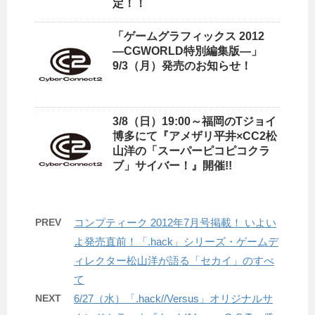
定！！
「ゲームグラフィックス 2012
―CGWORLD特別編集版―」
9/3（月）発売のお知らせ！
3/8（日）19:00～福岡のTジョイ
博多にて『アメザリ平井×CC2松
山洋の「スーパーピコピコクラ
ブ」サイバー！』開催!!
PREV
コンプティーク 2012年7月号掲載！ いよい
よ発売直前！「.hack」シリーズ・ゲームデ
ィレクター松山洋が語る「セカイ」のすべ
て
NEXT
6/27（水）「.hack//Versus」オリジナルサ