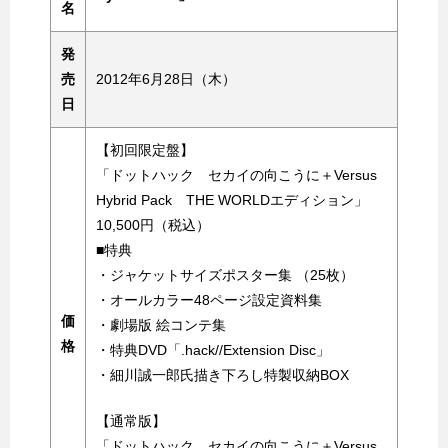
名
発
売
2012年6月28日（木）
日
【初回限定盤】
「ドットハック セカイの向こうに＋Versus
Hybrid Pack THE WORLDエディション」
10,500円（税込）
■特典
・ジャケットサイズポスター集 （25枚）
・オールカラー48ページ設定資料集
価
・劇場版 絵コンテ集
格
・特典DVD「.hack//Extension Disc」
・細川誠一郎氏描き下ろし特製収納BOX
【通常版】
「ドットハック セカイの向こうに＋Versus