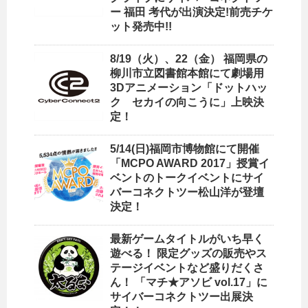
ー 福田 考代が出演決定!前売チケ
ット発売中!!
8/19（火）、22（金） 福岡県の
柳川市立図書館本館にて劇場用
3Dアニメーション「ドットハッ
ク セカイの向こうに」上映決
定！
5/14(日)福岡市博物館にて開催
「MCPO AWARD 2017」授賞イ
ベントのトークイベントにサイ
バーコネクトツー松山洋が登壇
決定！
最新ゲームタイトルがいち早く
遊べる！ 限定グッズの販売やス
テージイベントなど盛りだくさ
ん！ 「マチ★アソビ vol.17」に
サイバーコネクトツー出展決