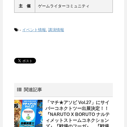
主 催
ゲームライターコミュニティ
-
イベント情報
,
講演情報
関連記事
「マチ★アソビ Vol.27」にサイ
バーコネクトツー出展決定！！
『NARUTO X BORUTO ナルテ
ィメットストームコネクション
ズ』『戦場のフーガ』、『戦場