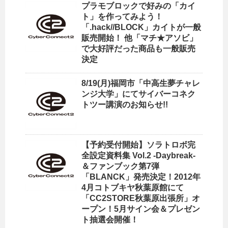
プラモブロックで好みの「カイ
ト」を作ってみよう！
「.hack//BLOCK」カイトが一般
販売開始！ 他「マチ★アソビ」
で大好評だった商品も一般販売
決定
8/19(月)福岡市「中高生夢チャレ
ンジ大学」にてサイバーコネク
トツー講演のお知らせ!!
【予約受付開始】ソラトロボ完
全設定資料集 Vol.2 -Daybreak-
＆ファンブック第7弾
「BLANCK」発売決定！2012年
4月コトブキヤ秋葉原館にて
「CC2STORE秋葉原出張所」オ
ープン！5月サイン会＆プレゼン
ト抽選会開催！