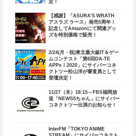
定！
【感謝】「ASURA’S WRATH
アスラズ ラース」発売5周年！
記念してAmazonにて関連グッ
ズを特別価格で販売！
2/24(月・祝)東北最大級IT＆ゲー
ムコンテスト「第6回DA-TE
APPs！2020」にサイバーコネ
クトツー松山洋が審査員として
登壇決定！
11/27（木）18:15～FBS福岡放
送「NEWS5ちゃん」にサイバー
コネクトツー出演のお知らせ！
InterFM「TOKYO ANIME
STREAM」にサイバーコネクト