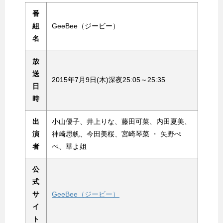
番
組
GeeBee（ジービー）
名
放
送
2015年7月9日(木)深夜25:05～25:35
日
時
出
小山優子、井上りな、藤田可菜、内田夏美、
演
神崎思帆、今田美桜、宮崎琴菜 ・ 矢野ぺ
者
ぺ、華よ姐
公
式
サ
GeeBee（ジービー）
イ
ト