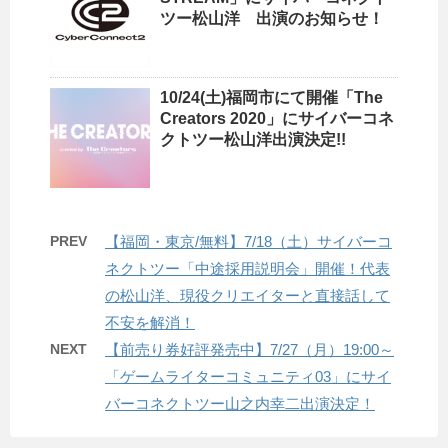
ツー松山洋 出演のお知らせ！
10/24(土)福岡市にて開催「The
Creators 2020」にサイバーコネ
クトツー松山洋出演決定!!
PREV
【福岡・東京/無料】7/18（土）サイバーコ
ネクトツー「中途採用説明会」開催！代表
の松山洋、現役クリエイターと直接話して
不安を解消！
NEXT
【前売り券好評発売中】7/27（月）19:00～
「ゲームライターコミュニティ03」にサイ
バーコネクトツー山之内幸二出演決定！