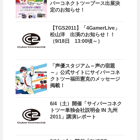
バーコネクトツーブース出展決
定のお知らせ！
【TGS2011】「4GamerLive」
松山洋 出演のお知らせ！！
（9/18日 13:00頃～）
「声優スタジアム～声の宿題
～」公式サイトにサイバーコネ
クトツー福田憲克のメッセージ
掲載！
6/4（土）開催「サイバーコネク
トツー単独会社説明会 IN 九州
2011」講演レポート