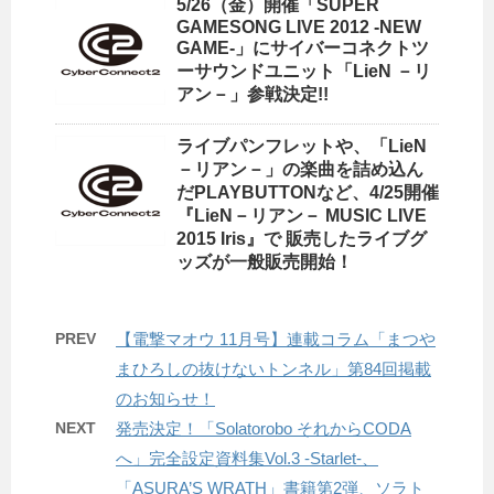
5/26（金）開催「SUPER
GAMESONG LIVE 2012 -NEW
GAME-」にサイバーコネクトツ
ーサウンドユニット「LieN －リ
アン－」参戦決定!!
ライブパンフレットや、「LieN
－リアン－」の楽曲を詰め込ん
だPLAYBUTTONなど、4/25開催
『LieN－リアン－ MUSIC LIVE
2015 Iris』で 販売したライブグ
ッズが一般販売開始！
PREV
【電撃マオウ 11月号】連載コラム「まつや
まひろしの抜けないトンネル」第84回掲載
のお知らせ！
NEXT
発売決定！「Solatorobo それからCODA
へ」完全設定資料集Vol.3 -Starlet-、
「ASURA’S WRATH」書籍第2弾、ソラト