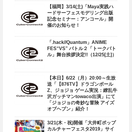
【福岡】3/14(土)「Maya実践ハ
ードサーフェスモデリング出版
記念セミナー：アンコール」開
催のお知らせ！
「.hack//Quantum」ANIME
FES“VS” バトル２「トークバト
ル」舞台挨拶決定!!（12/25[土]）
【本日】6/22（月）20:00～生放
送「【876TV】ドラゴンボール
Z、ジョジョ ゲーム実況：繚乱牛
沢ガッチマンtowaco出演」にて
「ジョジョの奇妙な冒険 アイズ
オブヘブン」紹介！
3/21(木・祝)開催「大井町ポップ
カルチャーフェスタ2019」サイ