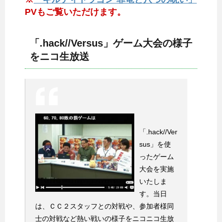
PVもご覧いただけます。
「.hack//Versus」ゲーム大会の様子
をニコ生放送
「.hack//Ver
sus」を使
ったゲーム
大会を実施
いたしま
す。当日
は、ＣＣ２スタッフとの対戦や、参加者様同
士の対戦など熱い戦いの様子をニコニコ生放