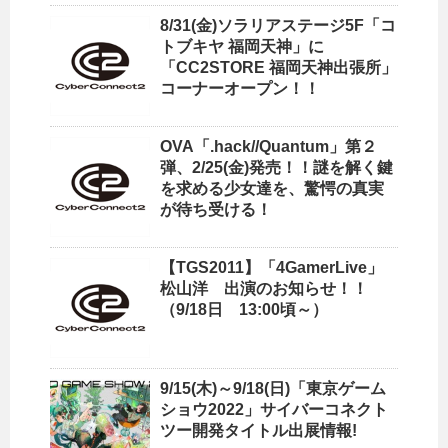
8/31(金)ソラリアステージ5F「コ
トブキヤ 福岡天神」に
「CC2STORE 福岡天神出張所」
コーナーオープン！！
OVA「.hack//Quantum」第２
弾、2/25(金)発売！！謎を解く鍵
を求める少女達を、驚愕の真実
が待ち受ける！
【TGS2011】「4GamerLive」
松山洋 出演のお知らせ！！
（9/18日 13:00頃～）
9/15(木)～9/18(日)「東京ゲーム
ショウ2022」サイバーコネクト
ツー開発タイトル出展情報!