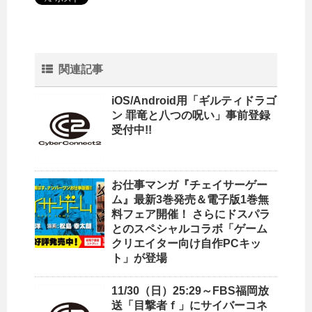
関連記事
iOS/Android用「ギルティドラゴ
ン 罪竜と八つの呪い」事前登録
受付中!!
お仕事マンガ『チェイサーゲー
ム』最新3巻発売＆電子版1巻無
料フェア開催！ さらにドスパラ
とのスペシャルコラボ「ゲーム
クリエイター向け自作PCキッ
ト」が登場
11/30（日）25:29～FBS福岡放
送「目撃者ｆ」にサイバーコネ