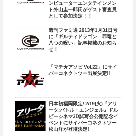
ンピューターエンタテインメン
ト外山圭一郎氏がゲスト審査員
として参加決定！！
週刊ファミ通 2013年1月31日号
に「ギルティドラゴン 罪竜と
八つの呪い」記事掲載のお知ら
せ！
「マチ★アソビ Vol.22」にサイ
バーコネクトツー出展決定!!
日本初福岡限定! 2/19(火)『アリ
ータ:バトル・エンジェル』ドル
ビーシネマ3D試写会公開記念イ
ベントにサイバーコネクトツー
松山洋が登壇決定!