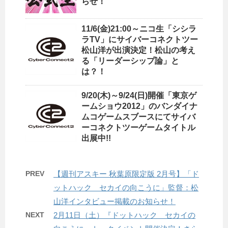
らせ！
11/6(金)21:00～ニコ生「シシラ
ラTV」にサイバーコネクトツー
松山洋が出演決定！松山の考え
る「リーダーシップ論」と
は？！
9/20(木)～9/24(日)開催「東京ゲ
ームショウ2012」のバンダイナ
ムコゲームスブースにてサイバ
ーコネクトツーゲームタイトル
出展中!!
PREV
【週刊アスキー 秋葉原限定版 2月号】「ド
ットハック セカイの向こうに」監督：松
山洋インタビュー掲載のお知らせ！
NEXT
2月11日（土）『ドットハック セカイの