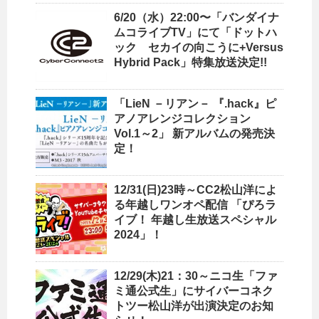
6/20（水）22:00〜「バンダイナ
ムコライブTV」にて「ドットハ
ック セカイの向こうに+Versus
Hybrid Pack」特集放送決定!!
「LieN －リアン－ 『.hack』ピ
アノアレンジコレクション
Vol.1～2」 新アルバムの発売決
定！
12/31(日)23時～CC2松山洋によ
る年越しワンオペ配信 「ぴろラ
イブ！ 年越し生放送スペシャル
2024」！
12/29(木)21：30～ニコ生「ファ
ミ通公式生」にサイバーコネク
トツー松山洋が出演決定のお知