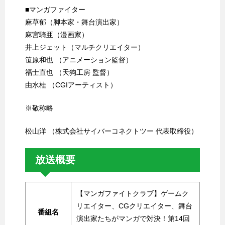
■マンガファイター
麻草郁（脚本家・舞台演出家）
麻宮騎亜（漫画家）
井上ジェット（マルチクリエイター）
笹原和也 （アニメーション監督）
福士直也 （天狗工房 監督）
由水桂 （CGIアーティスト）
※敬称略
松山洋 （株式会社サイバーコネクトツー 代表取締役）
放送概要
【マンガファイトクラブ】ゲームク
リエイター、CGクリエイター、舞台
番組名
演出家たちがマンガで対決！第14回