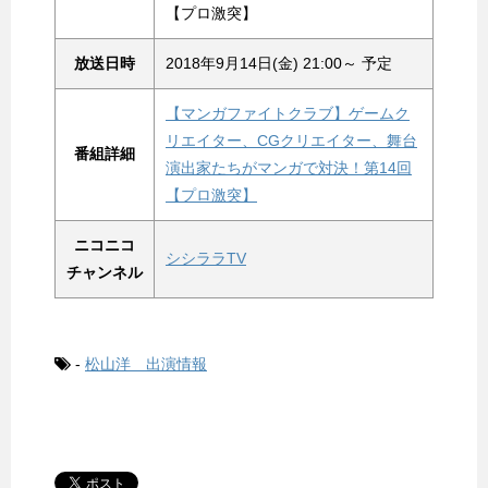
【プロ激突】
放送日時
2018年9月14日(金) 21:00～ 予定
【マンガファイトクラブ】ゲームク
リエイター、CGクリエイター、舞台
番組詳細
演出家たちがマンガで対決！第14回
【プロ激突】
ニコニコ
シシララTV
チャンネル
-
松山洋 出演情報