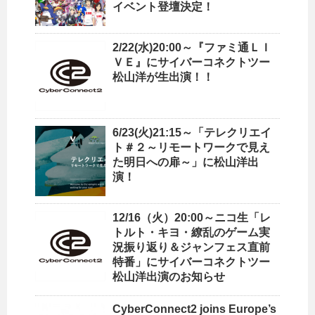
イベント登壇決定！
2/22(水)20:00～『ファミ通ＬＩ
ＶＥ』にサイバーコネクトツー
松山洋が生出演！！
6/23(火)21:15～「テレクリエイ
ト＃２～リモートワークで見え
た明日への扉～」に松山洋出
演！
12/16（火）20:00～ニコ生「レ
トルト・キヨ・繚乱のゲーム実
況振り返り＆ジャンフェス直前
特番」にサイバーコネクトツー
松山洋出演のお知らせ
CyberConnect2 joins Europe’s