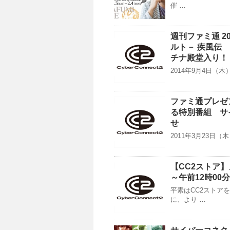
催 …
週刊ファミ通 2
ルト－ 疾風伝
チナ殿堂入り！
2014年9月4日（木
ファミ通プレゼンツ
る特別番組 サ
せ
2011年3月23日（木
【CC2ストア】
～午前12時00
平素はCC2ストア
に、より …