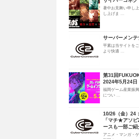
サイバーコネク
暑中お見舞い申し上
し上げま …
サーバーメンテナ
平素は当サイトをご
より快適 …
第31回FUK
2024年5月24
福岡ゲーム産業振興
につい …
10/26（金）2
「マチ★アソビ
ースも一部ご紹
アニメ・マンガ・