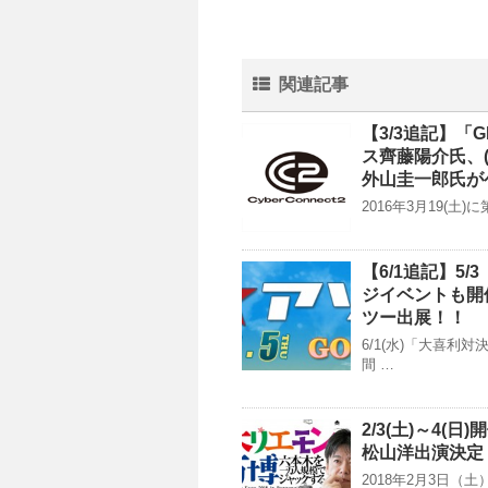
関連記事
【3/3追記】「G
ス齊藤陽介氏、
外山圭一郎氏が
2016年3月19(土)
【6/1追記】5
ジイベントも開催
ツー出展！！
6/1(水)「大喜
間 …
2/3(土)～4
松山洋出演決定
2018年2月3日