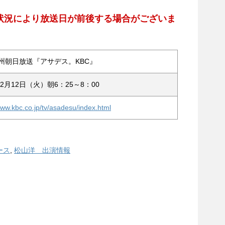
状況により放送日が前後する場合がございま
九州朝日放送『アサデス。KBC』
年2月12日（火）朝6：25～8：00
www.kbc.co.jp/tv/asadesu/index.html
ース
,
松山洋 出演情報