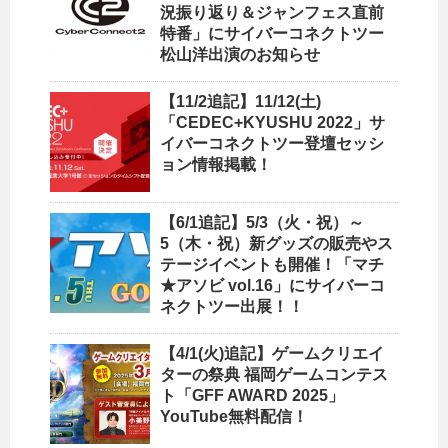
況振り返り＆ジャンフェス直前
特番」にサイバーコネクトツー
松山洋出演のお知らせ
【11/2追記】11/12(土)
「CEDEC+KYUSHU 2022」サ
イバーコネクトツー登壇セッシ
ョン情報掲載！
【6/1追記】5/3（火・祝）～
5（木・祝）新グッズの販売やス
テージイベントも開催！「マチ
★アソビ vol.16」にサイバーコ
ネクトツー出展！！
【4/1(火)追記】ゲームクリエイ
ターの祭典 福岡ゲームコンテス
ト「GFF AWARD 2025」
YouTube無料配信！