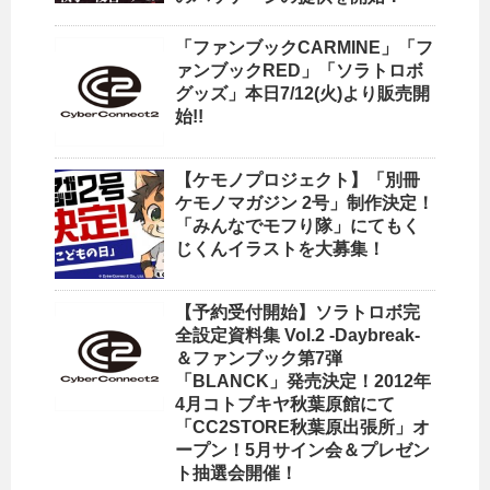
「ファンブックCARMINE」「フ
ァンブックRED」「ソラトロボ
グッズ」本日7/12(火)より販売開
始!!
【ケモノプロジェクト】「別冊
ケモノマガジン 2号」制作決定！
「みんなでモフり隊」にてもく
じくんイラストを大募集！
【予約受付開始】ソラトロボ完
全設定資料集 Vol.2 -Daybreak-
＆ファンブック第7弾
「BLANCK」発売決定！2012年
4月コトブキヤ秋葉原館にて
「CC2STORE秋葉原出張所」オ
ープン！5月サイン会＆プレゼン
ト抽選会開催！