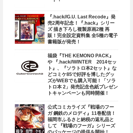
『.hack//G.U. Last Recode』発
売2周年記念！『.hack』シリー
ズ 描き下ろし複製原画2種 再
販！完全設定資料集 全5種の電子
書籍版が発売！
福袋『THE KEMONO PACK』
や 『.hack//WINTER 2014セッ
ト』、『ソラトロ本2セット』な
どコミケ85で好評を博したグッ
ズがWEBでも購入可能！「ソラ
トロ本 2」発売記念色紙プレゼン
トキャンペーンも同時開催！
公式コミカライズ『戦場のフー
ガ 鋼鉄のメロディ』11巻配信！
福岡市ふるさと納税の返礼品と
して 『戦場のフーガ』シリーズ
のパッケージの提供を開始！