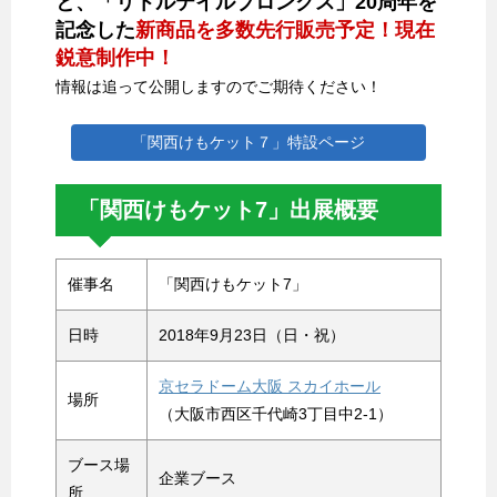
と、「リトルテイルブロンクス」20周年を
記念した
新商品を多数先行販売予定！現在
鋭意制作中！
情報は追って公開しますのでご期待ください！
「関西けもケット７」特設ページ
「関西けもケット7」出展概要
催事名
「関西けもケット7」
日時
2018年9月23日（日・祝）
京セラドーム大阪 スカイホール
場所
（大阪市西区千代崎3丁目中2-1）
ブース場
企業ブース
所