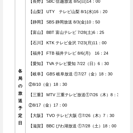
【長野】 SBC 信越放送 8/5(日)14：00
【山梨】 UTY テレビ山梨 8/1(水)16：20
【静岡】 SBS 静岡放送 8/3(金)10：50
【富山】 BBT 富山テレビ 7/28(土)6：25
【石川】 KTK テレビ金沢 7/23(月)11：00
【福井】 FTB 福井テレビ 8/6(月) 16：24
【愛知】 TVA テレビ愛知 7/22（日）6：30
各
【岐阜】 GBS 岐阜放送 ①7/27（金）18：30
局
②8/10（金）18：30
の
放
【三重】 MTV 三重テレビ放送①7/26（木）8：30
送
②8/17（金）17：00
予
定
【大阪】 TVO テレビ大阪 ①7/26（木）7：30
日
【滋賀】 BBC びわ湖放送 ①7/28（土）18：00