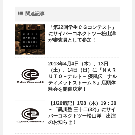
関連記事
「第22回学生ＣＧコンテスト」
にサイバーコネクトツー松山洋
が審査員として参加！
2013年4月4日（木）、13日
（土）、14日（日）に『ＮＡＲ
ＵＴＯ－ナルト－ 疾風伝 ナル
ティメットストーム３』店頭体
験会を開催決定！
【1/26追記】1/28（木）19：30
～「黒川塾 三十二(32)」にサイ
バーコネクトツー松山洋 出演
のお知らせ！