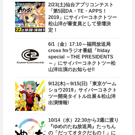
2/23(土)仙台アプリコンテスト
「第5回DA・TE・APPS！
2019」にサイバーコネクトツー
松山洋が審査員として登壇決
定！
6/1（金）17:10～福岡放送局
cross fmラジオ番組「friday
special ～THE PRESIDENTS
～」にサイバーコネクトツー松
山洋出演のお知らせ!!
9/12(木)～9/15(日)「東京ゲーム
ショウ2019」サイバーコネクト
ツー開発タイトル出展＆松山洋
出演情報!
10/14（水）22:30から3週に渡り
『ゆめのたね放送局』たっちん
の「だってオタクだもの！」に