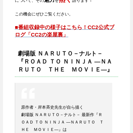
について、その
を
語ります！
この機会にぜひご覧ください。
■番組収録中の様子はこちら！CC2公式ブ
ログ「CC2の楽屋裏」
劇場版 ＮＡＲＵＴＯ－ナルト－
『ＲＯＡＤ ＴＯ ＮＩＮＪＡ —ＮＡ
ＲＵＴＯ ＴＨＥ ＭＯＶＩＥ—』
原作者・岸本斉史先生が自ら描く
劇場版 ＮＡＲＵＴＯ－ナルト－ 最新作『Ｒ
ＯＡＤ ＴＯ ＮＩＮＪＡ —ＮＡＲＵＴＯ Ｔ
ＨＥ ＭＯＶＩＥ—』は