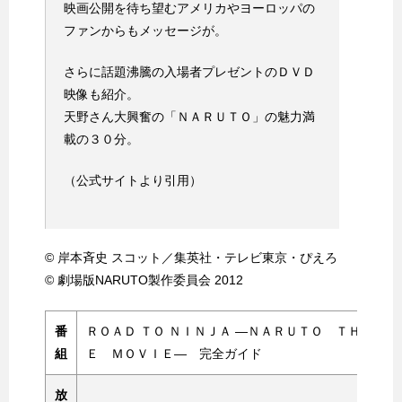
映画公開を待ち望むアメリカやヨーロッパの
ファンからもメッセージが。
さらに話題沸騰の入場者プレゼントのＤＶＤ
映像も紹介。
天野さん大興奮の「ＮＡＲＵＴＯ」の魅力満
載の３０分。
（公式サイトより引用）
© 岸本斉史 スコット／集英社・テレビ東京・ぴえろ
© 劇場版NARUTO製作委員会 2012
番
ＲＯＡＤ ＴＯ ＮＩＮＪＡ —ＮＡＲＵＴＯ ＴＨ
組
Ｅ ＭＯＶＩＥ— 完全ガイド
放