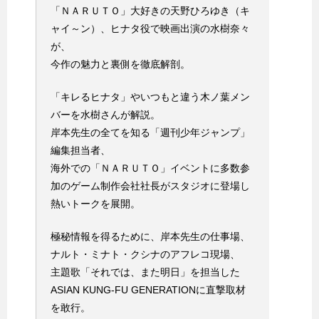
「ＮＡＲＵＴＯ」大好きの天野ひろゆき（キ
ャイ～ン）、ヒナタ役で映画出演の水樹奈々
が、
今作の魅力と裏側を徹底解剖。
「キレるヒナタ」やいつもと違う木ノ葉メン
バーを水樹さんが解説。
岸本先生の全てを知る「週刊少年ジャンプ」
編集担当者、
海外での「ＮＡＲＵＴＯ」イベントに多数参
加のゲーム制作会社社長がスタジオに登場し
熱いトークを展開。
極秘情報を得るために、岸本先生の仕事場、
ナルト・ミナト・クシナのアフレコ現場、
主題歌「それでは、また明日」を担当した
ASIAN KUNG-FU GENERATIONに直撃取材
を敢行。