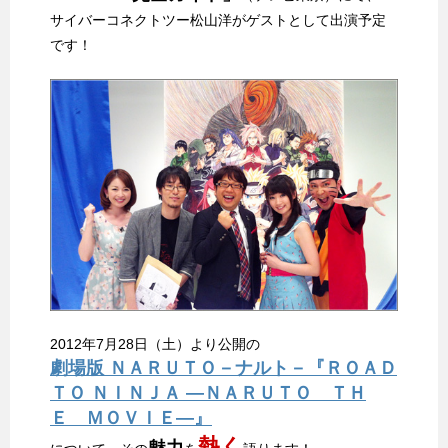
サイバーコネクトツー松山洋がゲストとして出演予定
です！
2012年7月28日（土）より公開の
劇場版 ＮＡＲＵＴＯ－ナルト－『ＲＯＡＤ
ＴＯ ＮＩＮＪＡ —ＮＡＲＵＴＯ ＴＨ
Ｅ ＭＯＶＩＥ—』
熱く
魅力