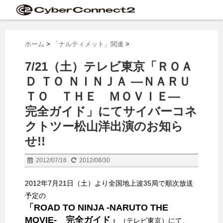
ホーム
>
「ナルティメット」関連
>
7/21（土）テレビ東京「ＲＯＡ
Ｄ ＴＯ ＮＩＮＪＡ —ＮＡＲＵ
ＴＯ ＴＨＥ ＭＯＶＩＥ—
完全ガイド」にてサイバーコネ
クトツー松山洋出演のお知ら
せ!!
2012/07/16
2012/08/30
2012年7月21日（土）より全国地上波35局で順次放送
予定の
「ROAD TO NINJA -NARUTO THE
MOVIE- 完全ガイド」
（テレビ東京）にて、