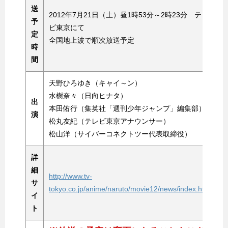
送
2012年7月21日（土）昼1時53分～2時23分 テレ
予
ビ東京にて
定
全国地上波で順次放送予定
時
間
天野ひろゆき（キャイ～ン）
水樹奈々（日向ヒナタ）
出
本田佑行（集英社「週刊少年ジャンプ」編集部）
演
松丸友紀（テレビ東京アナウンサー）
松山洋（サイバーコネクトツー代表取締役）
詳
細
http://www.tv-
サ
tokyo.co.jp/anime/naruto/movie12/news/index.html
イ
ト