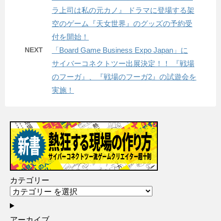
ラ上司は私の元カノ』 ドラマに登場する架
空のゲーム『天女世界』のグッズの予約受
付を開始！
NEXT
「Board Game Business Expo Japan」に
サイバーコネクトツー出展決定！！ 『戦場
のフーガ』、『戦場のフーガ2』の試遊会を
実施！
カテゴリー
アーカイブ