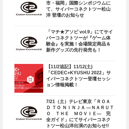
市・福岡」国際シンポジウムに
て、サイバーコネクトツー松山
洋 登壇のお知らせ
「マチ★アソビ vol.9」にてサイ
バーコネクトツーが『ゲーム体
験会』を実施！会場限定商品＆
新作グッズの先行発売も！
【11/2追記】11/12(土)
「CEDEC+KYUSHU 2022」サ
イバーコネクトツー登壇セッシ
ョン情報掲載！
7/21（土）テレビ東京「ＲＯＡ
Ｄ ＴＯ ＮＩＮＪＡ —ＮＡＲＵＴ
Ｏ ＴＨＥ ＭＯＶＩＥ— 完
全ガイド」にてサイバーコネク
トツー松山洋出演のお知らせ!!