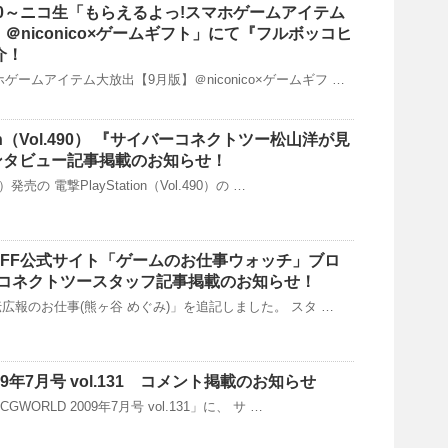
0:00～ニコ生「もらえるよっ!スマホゲームアイテム
＠niconico×ゲームギフト」にて『フルボッコヒ
介！
ゲームアイテム大放出【9月版】＠niconico×ゲームギフ …
tion（Vol.490） 『サイバーコネクトツー松山洋が見
インタビュー記事掲載のお知らせ！
発売の 電撃PlayStation（Vol.490）の …
】GFF公式サイト「ゲームのお仕事ウォッチ」ブロ
コネクトツースタッフ記事掲載のお知らせ！
「宣伝広報のお仕事(熊ヶ谷 めぐみ)」を追記しました。 スタ …
009年7月号 vol.131 コメント掲載のお知らせ
GWORLD 2009年7月号 vol.131」に、 サ …