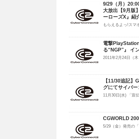
9/29（月）2
大放出【9月版】
ーローズX』紹
もらえるよっ!スマホ
電撃PlaySta
る“NGP”』 
2011年2月24日（木）
【11/30追記
グにてサイバー
11月30日(水) 
CGWORLD 2
5/29（金）発売の「C