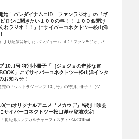
信開始！バンダイナムコID「ファンラジオ」の『ギ
 ピロシに聞きたい１００の事！！ １００個聞け
んねラジオ！！』にサイバーコネクトツー松山洋
！
（月）より配信開始した バンダイナムコID「ファンラジオ」の
プ 10月号 特別小冊子「［ジョジョの奇妙な冒
念BOOK」にてサイバーコネクトツー松山洋インタ
のお知らせ！
(水)発売の「ウルトラジャンプ 10月号」の特別小冊子「［ジ …
1/10(土)オリジナルアニメ『メカウデ』特別上映会
にサイバーコネクトツー松山洋が登壇決定!
(土)「北九州ポップカルチャーフェスティバル2018wit …