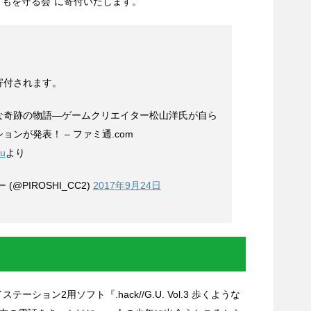
どもを守る会”に寄付いたします。
寄付されます。
な奇跡の物語―ゲームクリエイター松山洋氏が自ら
ンが発表！ – ファミ通.com
su
より
@PIROSHI_CC2)
2017年9月24日
ーション2用ソフト『.hack//G.U. Vol.3 歩くような