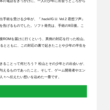
本の電話をきっかけに、一人の少年に出会うところから
受ける少年が、『.hack//G.U. Vol.2 君想フ声』
を告げるものでした。ソフト発売は、手術の9日後。こ
接ROMを届けに行くという、異例の対応を行った松山。
返るとともに、この対応の裏で起きたことや少年の半生を
きることって何だろう？ 松山とその少年との出会いが、
与えるものであったこと。そして、ゲーム開発者やエン
人々へ伝えたい想いを込めた一冊です。