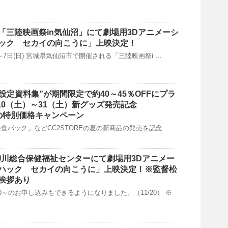
(日) 「三陸映画祭in気仙沼」にて劇場用3Dアニメーシ
ック セカイの向こうに」上映決定！
金)～7日(日) 宮城県気仙沼市で開催される「三陸映画祭i …
完全設定資料集”が期間限定で約40～45％OFFにプラ
10（土）～31（土）新グッズ発売記念
夏の特別価格キャンペーン
日常侵食パック」などCC2STOREの夏の新商品の発売を記念 …
祝) 柳川総合保健福祉センターにて劇場用3Dアニメー
ハック セカイの向こうに」上映決定！※監督松
挨拶あり
0～のお申し込みもできるようになりました。（11/20） ※