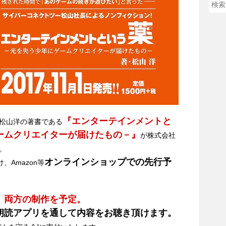
『エンターテインメントと
松山洋の著書である
ームクリエイターが届けたもの－』
が株式会社
。
オンラインショップでの先行予
、Amazon等
、両方の制作を予定。
朗読アプリを通して内容をお聴き頂けます。