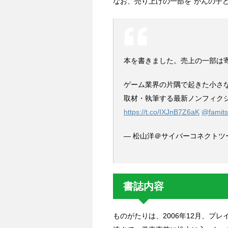
なお、売り上げの一部を“がんの子
本を書きました。売上の一部は
ゲーム業界の片隅で起きた小さ
取材・執筆する最新ノンフィクショ
https://t.co/IXJnB7Z6aK
@famit
— 松山洋＠サイバーコネクトツー (
書誌内容
ものがたりは、2006年12月、プレイステ