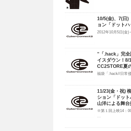
10/5(金)、7
ョン「ドットハ
2012年10月5日(
“「.hack」
イスダウン！8/
CC2STORE
福袋「.hack//
11/23(金・
ション「ドット
山洋による舞台
※第１回上映14：0
…