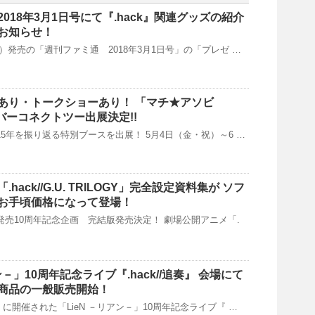
018年3月1日号にて『.hack』関連グッズの紹介
お知らせ！
（木）発売の「週刊ファミ通 2018年3月1日号」の「プレゼ …
あり・トークショーあり！ 「マチ★アソビ
サイバーコネクトツー出展決定!!
ズ15年を振り返る特別ブースを出展！ 5月4日（金・祝）～6 …
hack//G.U. TRILOGY」完全設定資料集が ソフ
お手頃価格になって登場！
ズ発売10周年記念企画 完結版発売決定！ 劇場公開アニメ「.
ン－」10周年記念ライブ『.hack//追奏』 会場にて
商品の一般販売開始！
金）に開催された「LieN －リアン－」10周年記念ライブ『 …