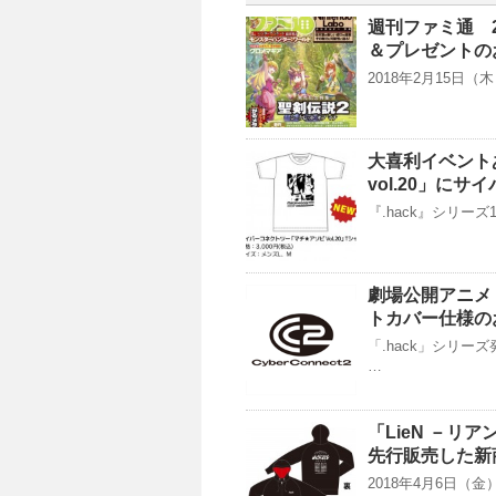
週刊ファミ通 2
＆プレゼントの
2018年2月15日
大喜利イベント
vol.20」に
『.hack』シリー
劇場公開アニメ「.
トカバー仕様の
「.hack」シリー
…
「LieN －リア
先行販売した新
2018年4月6日（