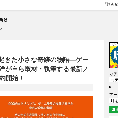
WS
ス
起きた小さな奇跡の物語―ゲー
洋が自ら取材・執筆する最新ノ
カテ
約開始！
アー