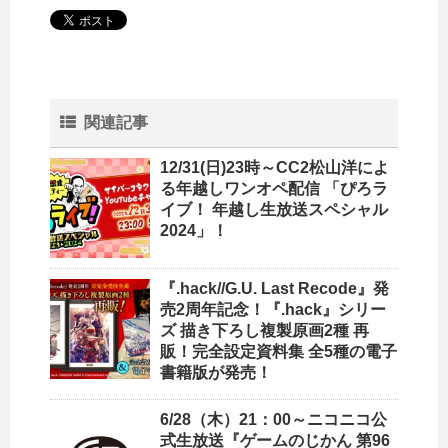
関連記事
12/31(日)23時～CC2松山洋によ
る年越しワンオペ配信 「ぴろラ
イブ！ 年越し生放送スペシャル
2024」！
『.hack//G.U. Last Recode』発
売2周年記念！『.hack』シリー
ズ 描き下ろし複製原画2種 再
販！完全設定資料集 全5種の電子
書籍版が発売！
6/28（木）21：00～ニコニコ公
式生放送『ゲームのじかん 第96