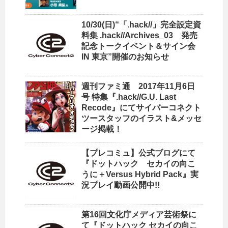
10/30(日)“「.hack//」完全設定資
料集 .hack//Archives_03 発売
記念トークイベント＆サイン会
IN 東京”開催のお知らせ
週刊ファミ通 2017年11月6日
号 特集『.hack//G.U. Last
Recode』にてサイバーコネクト
ツースタッフのイラスト&メッセ
ージ掲載！
【プレコミュ】公式ブログにて
『ドットハック セカイの向こ
うに＋Versus Hybrid Pack』実
況プレイ動画公開中!!
第16回文化庁メディア芸術祭に
て『ドットハック セカイの向こ