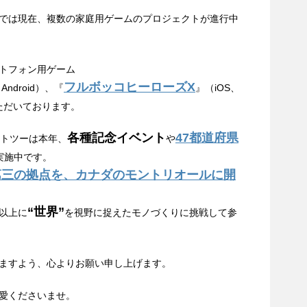
では現在、複数の家庭用ゲームのプロジェクトが進行中
トフォン用ゲーム
フルボッコヒーローズX
Android）、『
』（iOS、
いただいております。
各種記念イベント
47都道府県
クトツーは本年、
や
実施中です。
第三の拠点を、カナダのモントリオールに開
“世界”
以上に
を視野に捉えたモノづくりに挑戦して参
ますよう、心よりお願い申し上げます。
愛くださいませ。