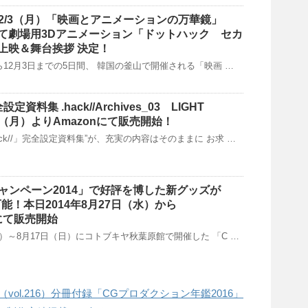
～12/3（月）「映画とアニメーションの万華鏡」
て劇場用3Dアニメーション「ドットハック セカ
上映＆舞台挨拶 決定！
日から12月3日までの5日間、 韓国の釜山で開催される「映画 …
全設定資料集 .hack//Archives_03 LIGHT
2/10（月）よりAmazonにて販売開始！
ack//」完全設定資料集”が、充実の内容はそのままに お求 …
キャンペーン2014」で好評を博した新グッズが
能！本日2014年8月27日（水）から
jpにて販売開始
（金）～8月17日（日）にコトブキヤ秋葉原館で開催した 「C …
月号（vol.216）分冊付録「CGプロダクション年鑑2016」