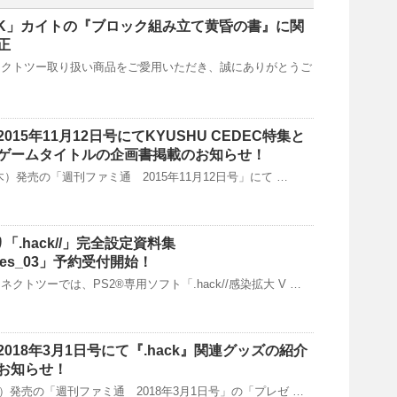
BLOCK」カイトの『ブロック組み立て黄昏の書』に関
正
ネクトツー取り扱い商品をご愛用いただき、誠にありがとうご
15年11月12日号にてKYUSHU CEDEC特集と
ゲームタイトルの企画書掲載のお知らせ！
（木）発売の「週刊ファミ通 2015年11月12日号」にて …
より「.hack//」完全設定資料集
chives_03」予約受付開始！
クトツーでは、PS2®専用ソフト「.hack//感染拡大 V …
018年3月1日号にて『.hack』関連グッズの紹介
お知らせ！
（木）発売の「週刊ファミ通 2018年3月1日号」の「プレゼ …