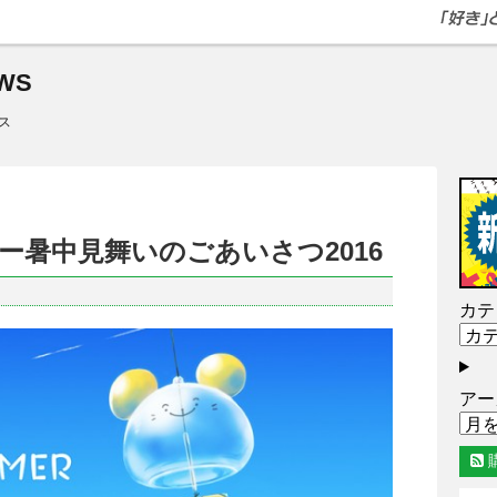
WS
ス
ー暑中見舞いのごあいさつ2016
カテ
アー