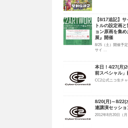
【8/17追記
トルの設定画と
ョン原画を集め
展』開催
8/25（土）開催
サイ …
本日！4/27(
前スペシャル」
CC2公式ニコ生チャ
8/20(月)～8
連講演セッショ
2012年8月20日