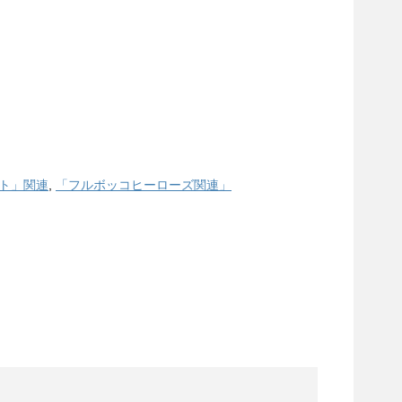
ト」関連
,
「フルボッコヒーローズ関連」