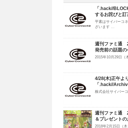
「.hack//
するお詫びと訂
平素はサイバーコ
ざいます …
週刊ファミ通 20
発売前の話題の
2015年10月29日
4/28(木)正午
「.hack//Ar
株式会社サイバーコネ
週刊ファミ通 2
＆プレゼントの
2018年2月15日