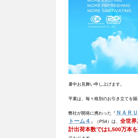
暑中お見舞い申し上げます。
平素は、毎々格別のお引き立てを賜
ＮＡＲＵ
弊社が開発に携わった『
トーム４
全世界
』（PS4）は、
計出荷本数では1,500万本