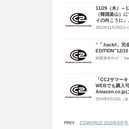
11/29（木）
（韓国釜山）に
イの向こうに」
2012年11月29
“「.hack//」完
EDITION”1
絶賛発売中の“「.h
「CC2サマー
WEBでも購入可
Amazon.co.
2014年8月15日
PREV
CGWORLD 2016年8