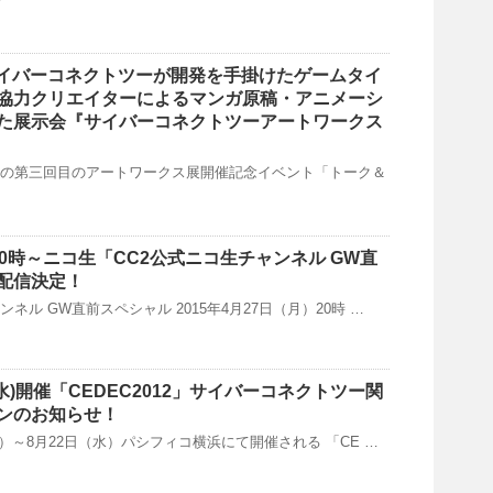
】サイバーコネクトツーが開発を手掛けたゲームタイ
協力クリエイターによるマンガ原稿・アニメーシ
た展示会『サイバーコネクトツーアートワークス
予定の第三回目のアートワークス展開催記念イベント「トーク＆
月)20時～ニコ生「CC2公式ニコ生チャンネル GW直
配信決定！
ンネル GW直前スペシャル 2015年4月27日（月）20時 …
/22(水)開催「CEDEC2012」サイバーコネクトツー関
ンのお知らせ！
（月）～8月22日（水）パシフィコ横浜にて開催される 「CE …