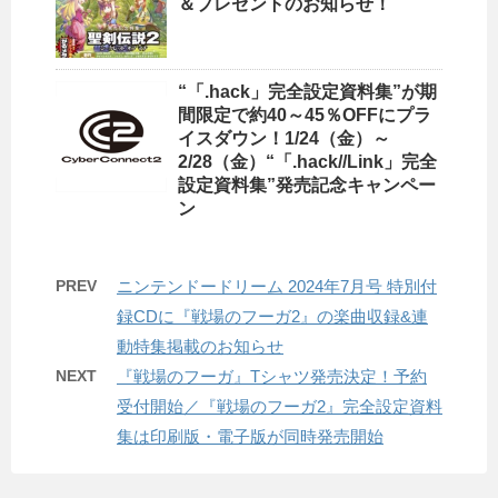
＆プレゼントのお知らせ！
“「.hack」完全設定資料集”が期
間限定で約40～45％OFFにプラ
イスダウン！1/24（金）～
2/28（金）“「.hack//Link」完全
設定資料集”発売記念キャンペー
ン
PREV
ニンテンドードリーム 2024年7月号 特別付
録CDに『戦場のフーガ2』の楽曲収録&連
動特集掲載のお知らせ
NEXT
『戦場のフーガ』Tシャツ発売決定！予約
受付開始／『戦場のフーガ2』完全設定資料
集は印刷版・電子版が同時発売開始