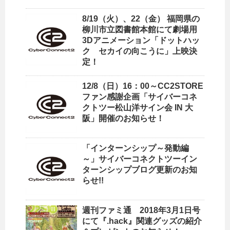
8/19（火）、22（金） 福岡県の
柳川市立図書館本館にて劇場用
3Dアニメーション「ドットハッ
ク セカイの向こうに」上映決
定！
12/8（日）16：00～CC2STORE
ファン感謝企画「サイバーコネ
クトツー松山洋サイン会 IN 大
阪」開催のお知らせ！
「インターンシップ～発動編
～」サイバーコネクトツーイン
ターンシップブログ更新のお知
らせ!!
週刊ファミ通 2018年3月1日号
にて『.hack』関連グッズの紹介