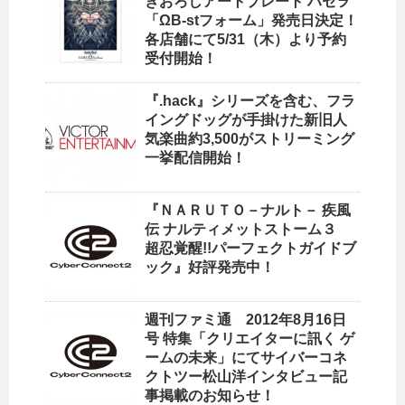
きおろしアートプレート ハセヲ
「ΩB-stフォーム」発売日決定！
各店舗にて5/31（木）より予約
受付開始！
『.hack』シリーズを含む、フラ
イングドッグが手掛けた新旧人
気楽曲約3,500がストリーミング
一挙配信開始！
『ＮＡＲＵＴＯ－ナルト－ 疾風
伝 ナルティメットストーム３
超忍覚醒!!パーフェクトガイドブ
ック』好評発売中！
週刊ファミ通 2012年8月16日
号 特集「クリエイターに訊く ゲ
ームの未来」にてサイバーコネ
クトツー松山洋インタビュー記
事掲載のお知らせ！