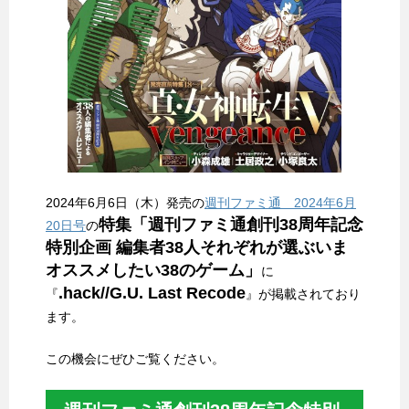
2024年6月6日（木）発売の
週刊ファミ通 2024年6月
特集「週刊ファミ通創刊38周年記念
20日号
の
特別企画 編集者38人それぞれが選ぶいま
オススメしたい38のゲーム」
に
.hack//G.U. Last Recode
『
』が掲載されており
ます。
この機会にぜひご覧ください。