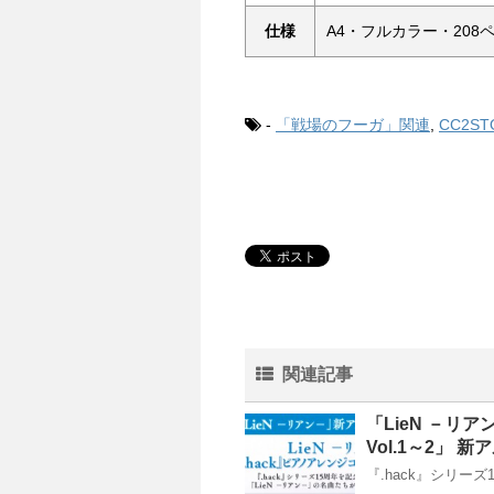
仕様
A4・フルカラー・208
-
「戦場のフーガ」関連
,
CC2ST
関連記事
「LieN －リ
Vol.1～2」
『.hack』シリー