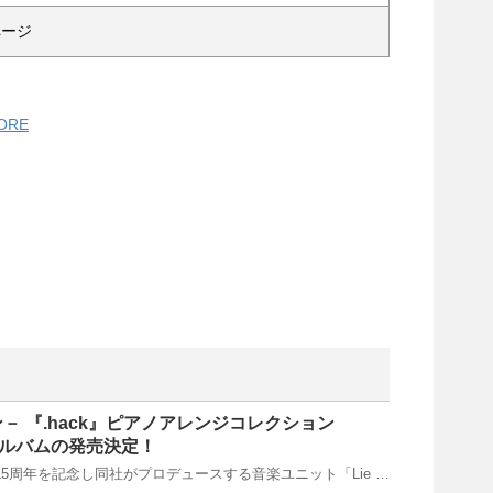
ページ
ORE
アン－ 『.hack』ピアノアレンジコレクション
 新アルバムの発売決定！
ズ15周年を記念し同社がプロデュースする音楽ユニット「Lie …