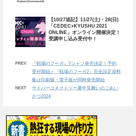
【10/27追記】11/27(土)・28(日)
「CEDEC+KYUSHU 2021
ONLINE」オンライン開催決定！
受講申し込み受付中！
PREV
『戦場のフーガ』Tシャツ発売決定！予約
受付開始／『戦場のフーガ2』完全設定資料
集は印刷版・電子版が同時発売開始
NEXT
サイバーコネクトツー暑中見舞いのごあい
さつ2024