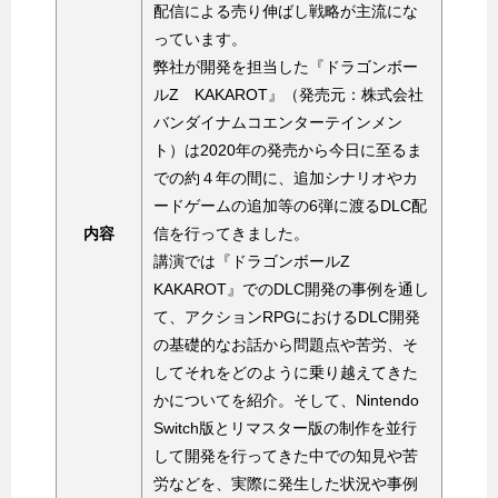
配信による売り伸ばし戦略が主流にな
っています。
弊社が開発を担当した『ドラゴンボー
ルZ KAKAROT』（発売元：株式会社
バンダイナムコエンターテインメン
ト）は2020年の発売から今日に至るま
での約４年の間に、追加シナリオやカ
ードゲームの追加等の6弾に渡るDLC配
内容
信を行ってきました。
講演では『ドラゴンボールZ
KAKAROT』でのDLC開発の事例を通し
て、アクションRPGにおけるDLC開発
の基礎的なお話から問題点や苦労、そ
してそれをどのように乗り越えてきた
かについてを紹介。そして、Nintendo
Switch版とリマスター版の制作を並行
して開発を行ってきた中での知見や苦
労などを、実際に発生した状況や事例