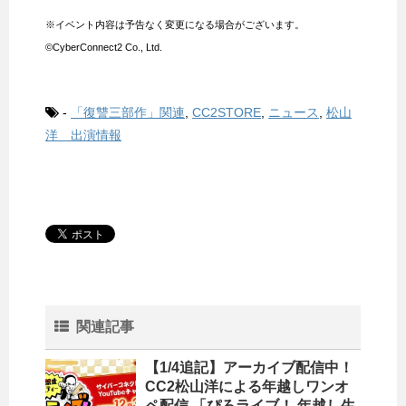
※イベント内容は予告なく変更になる場合がございます。
©CyberConnect2 Co., Ltd.
-
「復讐三部作」関連
,
CC2STORE
,
ニュース
,
松山
洋 出演情報
関連記事
【1/4追記】アーカイブ配信中！
CC2松山洋による年越しワンオ
ペ配信 「ぴろライブ！ 年越し生