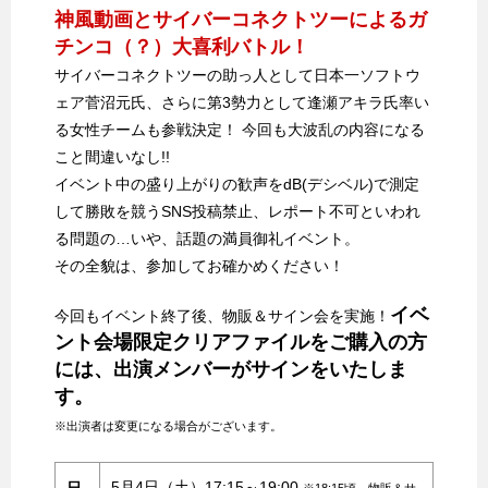
神風動画とサイバーコネクトツーによるガ
チンコ（？）大喜利バトル！
サイバーコネクトツーの助っ人として日本一ソフトウ
ェア菅沼元氏、さらに第3勢力として逢瀬アキラ氏率い
る女性チームも参戦決定！ 今回も大波乱の内容になる
こと間違いなし!!
イベント中の盛り上がりの歓声をdB(デシベル)で測定
して勝敗を競うSNS投稿禁止、レポート不可といわれ
る問題の…いや、話題の満員御礼イベント。
その全貌は、参加してお確かめください！
イベ
今回もイベント終了後、物販＆サイン会を実施！
ント会場限定クリアファイルをご購入の方
には、出演メンバーがサインをいたしま
す。
※出演者は変更になる場合がございます。
5月4日（土）17:15～19:00