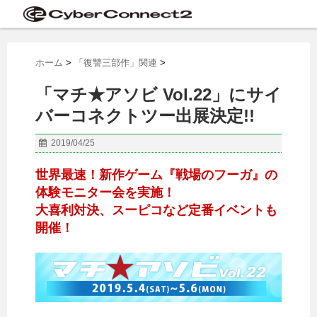
ホーム
>
「復讐三部作」関連
>
「マチ★アソビ Vol.22」にサイ
バーコネクトツー出展決定!!
2019/04/25
世界最速！新作ゲーム『戦場のフーガ』の
体験モニター会を実施！
大喜利対決、スーピコなど定番イベントも
開催！