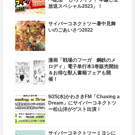
放送スペシャル2023」！
サイバーコネクトツー暑中見舞
いのごあいさつ2022
漫画「戦場のフーガ 鋼鉄のメ
ロディ」電子単行本3巻販売開始
＆お得な獣人書籍フェアも開
催！
9/25(水)かわさきFM「Chasing a
Dream」にサイバーコネクトツ
ー松山洋がゲスト出演！
サイバーコネクトツーミヨシに