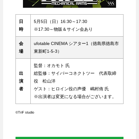
日
5月5日（日）16:30～17:30
時
※17:30～物販＆サイン会あり
会
ufotable CINEMA シアター1（徳島県徳島市
場
東新町1-5-3）
監督：オカモト 氏
出
総監修：サイバーコネクトツー 代表取締
演
役 松山洋
者
ゲスト：ヒロイン役の声優 嶋村侑 氏
※出演者は変更になる場合がございます。
©︎TriF studio