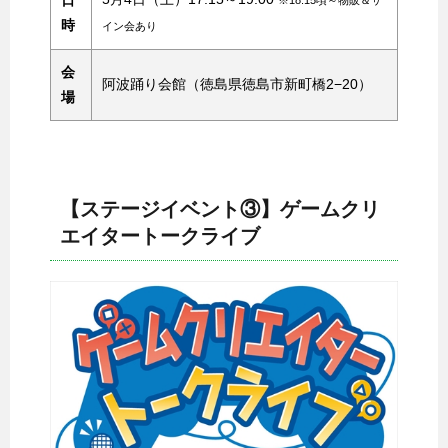
日
※18:15頃～物販＆サ
時
イン会あり
会
阿波踊り会館（徳島県徳島市新町橋2−20）
場
【ステージイベント③】ゲームクリ
エイタートークライブ