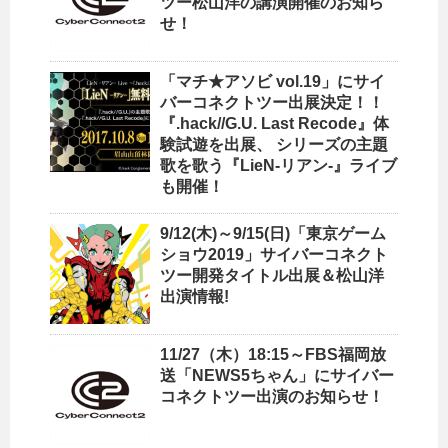
ツー松山洋の講演開催のお知ら
せ！
「マチ★アソビ vol.19」にサイ
バーコネクトツー出展決定！！
『.hack//G.U. Last Recode』体
験試遊を出展、 シリーズの主題
歌を歌う『LieN‐リアン‐』ライブ
も開催！
9/12(木)～9/15(日)「東京ゲーム
ショウ2019」サイバーコネクト
ツー開発タイトル出展＆松山洋
出演情報!
11/27（木）18:15～FBS福岡放
送「NEWS5ちゃん」にサイバー
コネクトツー出演のお知らせ！