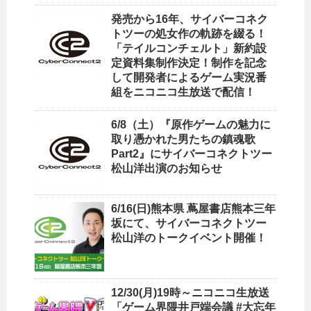
発売から16年、サイバーコネク
トツーの処女作の軌跡を綴る！
「テイルコンチェルト」新約設
定資料集制作決定！制作を記念
して開発者によるゲーム実況番
組をニコニコ生放送で配信！
6/8（土）『原作ゲームの魅力に
取り憑かれた男たちの鎮魂歌
Part2』にサイバーコネクトツー
松山洋出演のお知らせ
6/16(日)熊本県 蔦屋書店熊本三年
坂にて、サイバーコネクトツー
松山洋のトークイベント開催！
12/30(月)19時～ニコニコ生放送
「ゲーム界隈井戸端会議 #大忘年