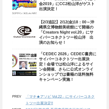
会2019」にCC2松山洋がゲスト
出演決定！
【2/3追記】2/12(金)18：00～沖
縄県立博物館美術館にて開催の
「Creators Night vol.20」にサ
イバーコネクトツー松山洋 出
演のお知らせ！
「CEDEC 2026」CEDEC書房に
サイバーコネクトツー出展決
定！会場では松山洋によるサイ
ン会開催、さらに公式オンライ
ンショップでは書籍の送料無料
キャンペーン実施！
PREV
「マチ★アソビ Vol.22」にサイバーコネク
トツー出展決定!!