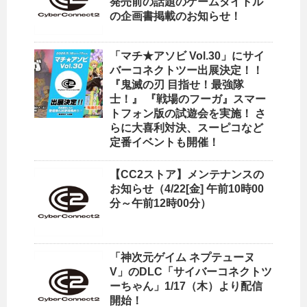
発売前の話題のゲームタイトル
の企画書掲載のお知らせ！
「マチ★アソビ Vol.30」にサイ
バーコネクトツー出展決定！！
『鬼滅の刃 目指せ！最強隊
士！』 『戦場のフーガ』スマー
トフォン版の試遊会を実施！ さ
らに大喜利対決、スーピコなど
定番イベントも開催！
【CC2ストア】メンテナンスの
お知らせ（4/22[金] 午前10時00
分～午前12時00分）
「神次元ゲイム ネプテューヌ
V」のDLC「サイバーコネクトツ
ーちゃん」1/17（木）より配信
開始！