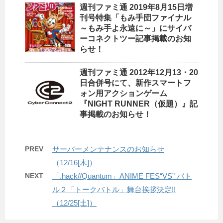
週刊ファミ通 2019年8月15日増
刊号特集「もみ手団ファイナル
～もみ手よ永遠に～」にサイバ
ーコネクトツー記事掲載のお知
らせ！
週刊ファミ通 2012年12月13・20
日合併号にて、新作スマートフ
ォン用アクションゲーム
『NIGHT RUNNER（仮題）』記
事掲載のお知らせ！
PREV
サーバーメンテナンスのお知らせ
（12/16[木]）
NEXT
「.hack//Quantum」ANIME FES“VS” バト
ル２「トークバトル」舞台挨拶決定!!
（12/25[土]）