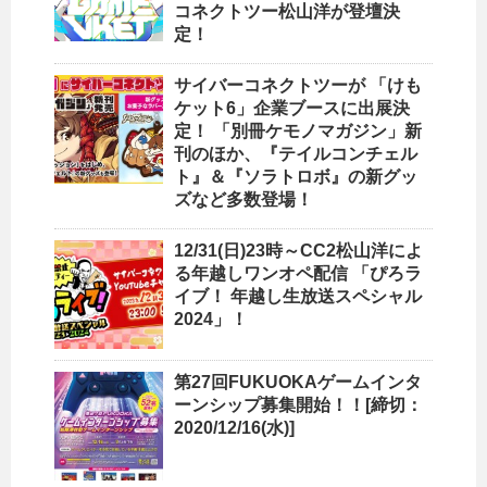
コネクトツー松山洋が登壇決
定！
サイバーコネクトツーが 「けも
ケット6」企業ブースに出展決
定！ 「別冊ケモノマガジン」新
刊のほか、『テイルコンチェル
ト』＆『ソラトロボ』の新グッ
ズなど多数登場！
12/31(日)23時～CC2松山洋によ
る年越しワンオペ配信 「ぴろラ
イブ！ 年越し生放送スペシャル
2024」！
第27回FUKUOKAゲームインタ
ーンシップ募集開始！！[締切：
2020/12/16(水)]