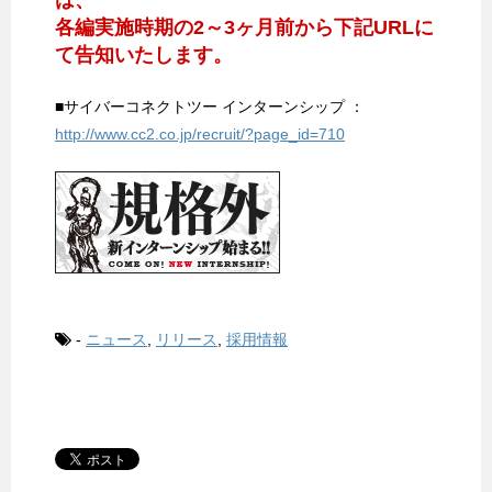
各編実施時期の2～3ヶ月前から下記URLに
て告知いたします。
■サイバーコネクトツー インターンシップ ：
http://www.cc2.co.jp/recruit/?page_id=710
-
ニュース
,
リリース
,
採用情報