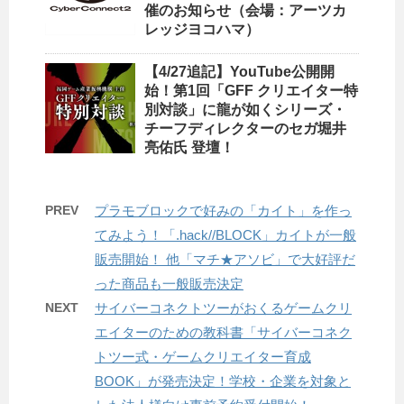
催のお知らせ（会場：アーツカ
レッジヨコハマ）
【4/27追記】YouTube公開開
始！第1回「GFF クリエイター特
別対談」に龍が如くシリーズ・
チーフディレクターのセガ堀井
亮佑氏 登壇！
PREV
プラモブロックで好みの「カイト」を作っ
てみよう！「.hack//BLOCK」カイトが一般
販売開始！ 他「マチ★アソビ」で大好評だ
った商品も一般販売決定
NEXT
サイバーコネクトツーがおくるゲームクリ
エイターのための教科書「サイバーコネク
トツー式・ゲームクリエイター育成
BOOK」が発売決定！学校・企業を対象と