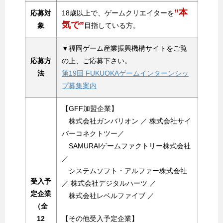
”本
応募対
18歳以上で、ゲームクリエイターを
気で”
象
目指している方。
▼福岡ゲーム産業振興機構サイトをご覧
応募方
の上、ご応募下さい。
法
第19回 FUKUOKAゲームインターンシッ
プ募集案内
【GFF加盟企業】
株式会社ガンバリオン ／ 株式会社サイ
バーコネクトツー／
SAMURAIゲームファクトリー株式会社
／
システムソフト・アルファー株式会社
受入予
／ 株式会社デジタルハーツ ／
定企業
株式会社レベルファイブ ／
（全
12
【その他受入予定企業】