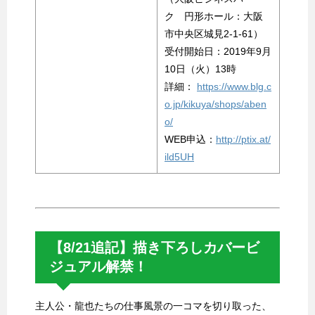
ク 円形ホール：大阪
市中央区城見2-1-61）
受付開始日：2019年9月
10日（火）13時
詳細：
https://www.blg.c
o.jp/kikuya/shops/aben
o/
WEB申込：
http://ptix.at/
ild5UH
【8/21追記】描き下ろしカバービ
ジュアル解禁！
主人公・龍也たちの仕事風景の一コマを切り取った、