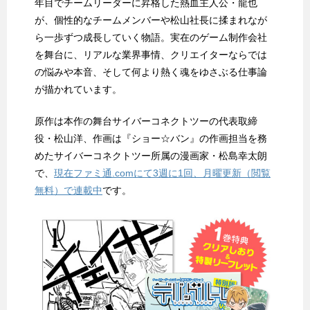
年目でチームリーダーに昇格した熱血主人公・龍也
が、個性的なチームメンバーや松山社長に揉まれなが
ら一歩ずつ成長していく物語。実在のゲーム制作会社
を舞台に、リアルな業界事情、クリエイターならでは
の悩みや本音、そして何より熱く魂をゆさぶる仕事論
が描かれています。
原作は本作の舞台サイバーコネクトツーの代表取締
役・松山洋、作画は『ショー☆バン』の作画担当を務
めたサイバーコネクトツー所属の漫画家・松島幸太朗
で、
現在ファミ通.comにて3週に1回、月曜更新（閲覧
無料）で連載中
です。