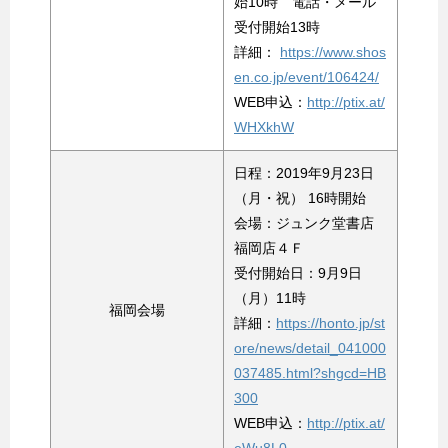
始10時 電話・メール
受付開始13時
詳細：
https://www.shos
en.co.jp/event/106424/
WEB申込：
http://ptix.at/
WHXkhW
日程：2019年9月23日
（月・祝） 16時開始
会場：ジュンク堂書店
福岡店４Ｆ
受付開始日：9月9日
（月）11時
福岡会場
詳細：
https://honto.jp/st
ore/news/detail_041000
037485.html?shgcd=HB
300
WEB申込：
http://ptix.at/
eWu8L0