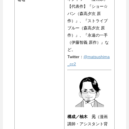
【代表作】『ショー☆
バン（森高夕次 原
作）』、『ストライプ
ブルー（森高夕次 原
作）』、『永遠の一手
（伊藤智義 原作）』な
ど。
Twitter：
@matsushima
_cc2
構成／柚木 元
（漫画
講師・アシスタント背