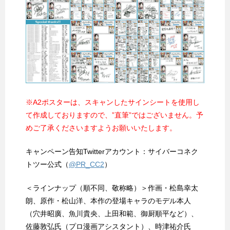
※A2ポスターは、スキャンしたサインシートを使用し
て作成しておりますので、”直筆”ではございません。予
めご了承くださいますようお願いいたします。
キャンペーン告知Twitterアカウント：サイバーコネク
トツー公式（
@PR_CC2
）
＜ラインナップ（順不同、敬称略）＞作画・松島幸太
朗、原作・松山洋、本作の登場キャラのモデル本人
（穴井昭廣、魚川貴央、上田和範、御厨順平など）、
佐藤敦弘氏（プロ漫画アシスタント）、時津祐介氏