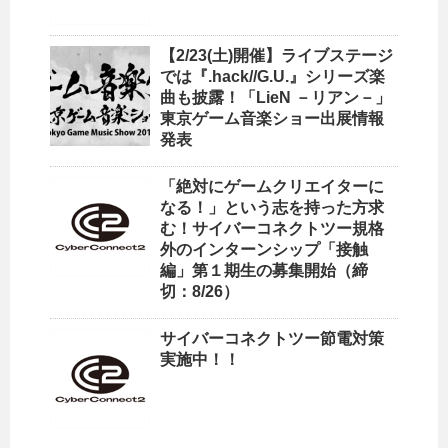
【2/23(土)開催】ライブステージ
では『.hack//G.U.』シリーズ楽
曲も披露！「LieN －リアン－」
東京ゲーム音楽ショー出展情報
発表
「絶対にゲームクリエイターに
なる！」という志を持った方求
む！サイバーコネクトツー規格
外のインターンシップ「接触
編」第１期生の募集開始（締
切：8/26）
サイバーコネクトツー節電対策
実施中！！