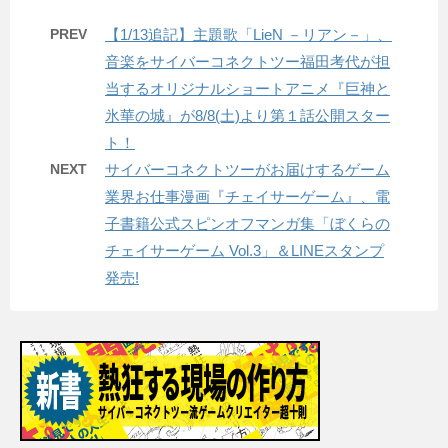
PREV
【1/13追記】主題歌「LieN －リアン－」、
音楽をサイバーコネクトツー福田考代が担
当するオリジナルショートアニメ『巨神と
氷華の城』が8/8(土)より第１話公開スター
ト！
NEXT
サイバーコネクトツーがお届けするゲーム
業界お仕事漫画『チェイサーゲーム』、電
子書籍公式スピンオフマンガ集「ぼくらの
チェイサーゲーム Vol.3」＆LINEスタンプ
発売!