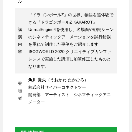
ル
『ドラゴンボールZ』の世界、物語を追体験で
きる『ドラゴンボールZ KAKAROT』
講
UnrealEngine4を使用し、名場面や戦闘シーン
演
のシネマティックアニメーションを試行錯誤
内
を重ねて制作した事例をご紹介します
容
※CGWORLD 2020 クリエイティブカンファ
レンスで実施した講演に加筆修正したものと
なります。
魚川 貴央
（うおかわ たかひろ）
登
株式会社サイバーコネクトツー
壇
開発部 アーティスト シネマティックアニ
者
メーター