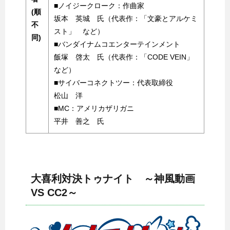
■ノイジークローク：作曲家
(順
坂本 英城 氏（代表作：「文豪とアルケミ
不
スト」 など）
同)
■バンダイナムコエンターテインメント
飯塚 啓太 氏（代表作：「CODE VEIN」
など）
■サイバーコネクトツー：代表取締役
松山 洋
■MC：アメリカザリガニ
平井 善之 氏
大喜利対決トゥナイト ～神風動画
VS CC2～