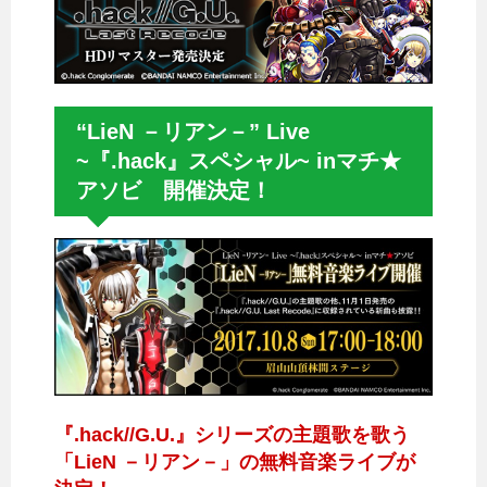
“LieN －リアン－” Live
~『.hack』スペシャル~ inマチ★
アソビ 開催決定！
『.hack//G.U.』シリーズの主題歌を歌う
「LieN －リアン－」の無料音楽ライブが