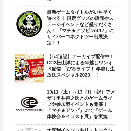
最新ゲームタイトルがいち早く
遊べる！ 限定グッズの販売やス
テージイベントなど盛りだくさ
ん！ 「マチ★アソビ vol.17」に
サイバーコネクトツー出展決
定！！
【1/4追記】アーカイブ配信中！
CC2松山洋による年越しワンオ
ペ配信 「ぴろライブ！ 年越し生
放送スペシャル2023」！
10/11（土）～13（月・祝）アメ
ザリ平井善之氏とのゲームライ
ブや参加型イベントも開催！
「マチ★アソビ」にて『ゲーム
体験会＆イラスト展』を実施！
大喜利イベントあり・トークシ