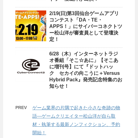
2/19(日)第3回仙台ゲームアプリ
コンテスト「DA・TE・
APPS！」にサイバーコネクトツ
ー松山洋が審査員として登壇決
定！
6/28（木）インターネットラジ
オ番組「そこ☆あに」【そこあ
に増刊号】にて『ドットハッ
ク セカイの向こうに＋Versus
Hybrid Pack』発売記念特集のお
知らせ！
PREV
ゲーム業界の片隅で起きた小さな奇跡の物
語―ゲームクリエイター松山洋が自ら取
材・執筆する最新ノンフィクション、予約
開始！