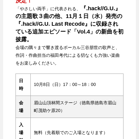
決定！
『.hack//G.U.』
「やさしい両手」に代表される、
の主題歌３曲の他、11月１日（水）発売の
『.hack//G.U. Last Recode』に収録され
ている追加エピソード「Vol.4」の新曲を初
披露。
会場の隅々まで響き渡るボーカル三谷朋世の歌声と、
作詞・作曲担当の福田考代による切なくも力強い楽曲
をお楽しみください。
日
10月8日（日）17：00～18：00
時
会
眉山山頂林間ステージ（徳島県徳島市眉山
場
町茂助ケ原20）
入
場
無料（先着順でのご入場となります）