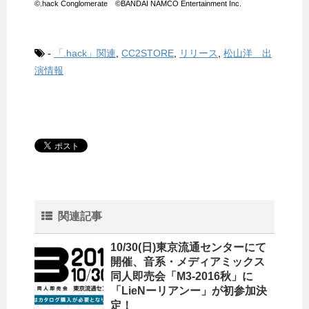
©.hack Conglomerate ©BANDAI NAMCO Entertainment Inc.
-
「.hack」関連
,
CC2STORE
,
リリース
,
松山洋 出
演情報
関連記事
10/30(日)東京流通センターにて
開催、音系・メディアミックス
同人即売会「M3-2016秋」に
「LieNーリアンー」が初参加決
定！