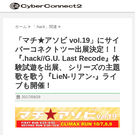
ホーム
>
「.hack」関連
>
「マチ★アソビ vol.19」にサイ
バーコネクトツー出展決定！！
『.hack//G.U. Last Recode』体
験試遊を出展、 シリーズの主題
歌を歌う『LieN‐リアン‐』ライ
ブも開催！
2017/09/29