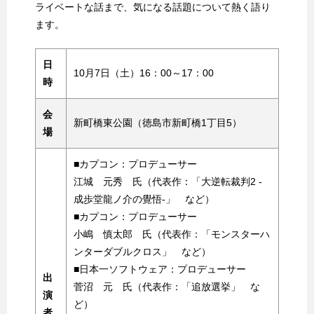
ライベートな話まで、気になる話題について熱く語り
ます。
日
10月7日（土）16：00～17：00
時
会
新町橋東公園（徳島市新町橋1丁目5）
場
■カプコン：プロデューサー
江城 元秀 氏（代表作：「大逆転裁判2 -
成歩堂龍ノ介の覺悟-」 など）
■カプコン：プロデューサー
小嶋 慎太郎 氏（代表作：「モンスターハ
ンターダブルクロス」 など）
■日本一ソフトウェア：プロデューサー
出
菅沼 元 氏（代表作：「追放選挙」 な
演
ど）
者