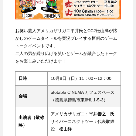
お笑い芸人アメリカザリガニ平井氏とCC2松山洋が懐
かしのゲームタイトルを実況プレイする恒例のゲーム
トークイベントです。
二人の男が繰り広げる笑いとゲームが融合したトーク
をお楽しみいただけます！
日時
10月8日（日）11：00～12：00
ufotable CINEMA カフェスペース
会場
（徳島県徳島市東新町1-5-3）
アメリカザリガニ：
平井善之 氏
出演者（敬称
サイバーコネクトツー：代表取締
略）
役
松山洋