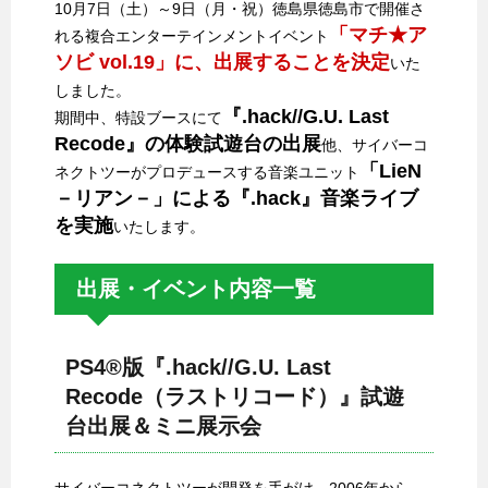
10月7日（土）～9日（月・祝）徳島県徳島市で開催さ
「マチ★ア
れる複合エンターテインメントイベント
ソビ vol.19」に、出展することを決定
いた
しました。
『.hack//G.U. Last
期間中、特設ブースにて
Recode』の体験試遊台の出展
他、サイバーコ
「LieN
ネクトツーがプロデュースする音楽ユニット
－リアン－」による『.hack』音楽ライブ
を実施
いたします。
出展・イベント内容一覧
PS4®版『.hack//G.U. Last
Recode（ラストリコード）』試遊
台出展＆ミニ展示会
サイバーコネクトツーが開発を手がけ、2006年から