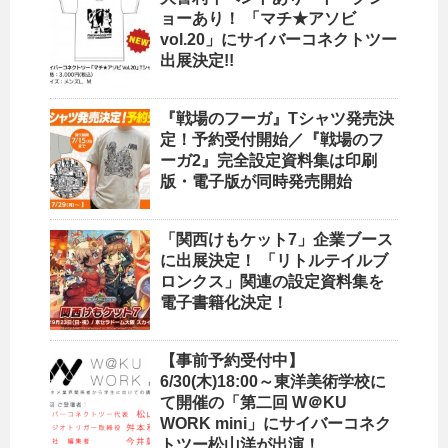
ョーあり！ 「マチ★アソビ
vol.20」にサイバーコネクトツー
出展決定!!
『戦場のフーガ』Tシャツ発売決
定！予約受付開始／『戦場のフ
ーガ2』完全設定資料集は印刷
版・電子版が同時発売開始
「関西けもケット7」企業ブース
に出展決定！ 「リトルテイルブ
ロンクス」関連の設定資料集を
電子書籍化決定！
【事前予約受付中】
6/30(木)18:00～東洋美術学校に
て開催の「第二回 W＠KU
WORK mini」にサイバーコネク
トツー松山洋が出演！