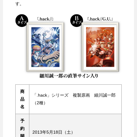
す。
商
「.hack」シリーズ 複製原画 細川誠一郎
品
（2種）
名
予
約
2013年5月18日（土）
開