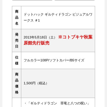
商
ドットハック ギルティドラゴン ビジュアルワ
品
ークス ＃1
名
発
※コトブキヤ秋葉
2013年5月18日（土）
売
原館先行販売
日
仕
フルカラー108P/ソフトカバー/B5サイズ
様
商
品
1,500円（税込）
価
格
・「ギルティドラゴン 罪竜と八つの呪い」