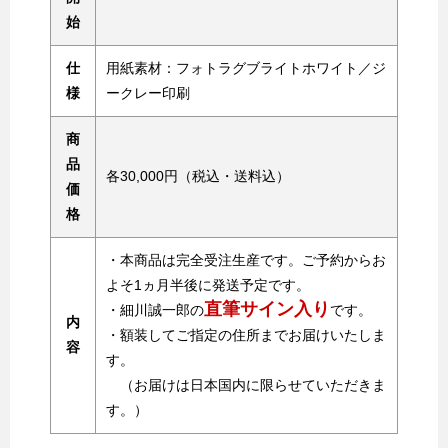
始
仕
用紙素材：フォトラグブライトホワイト／ジ
様
ークレー印刷
商
品
各30,000円（税込・送料込）
価
格
・本商品は完全受注生産です。ご予約からお
よそ1ヵ月半後に発送予定です。
直筆サイン入り
・細川誠一郎の
です。
内
・額装してご指定の住所までお届けいたしま
容
す。
（お届けは日本国内に限らせていただきま
す。）