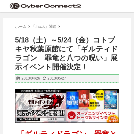
ホーム
>
「.hack」関連
>
5/18（土）～5/24（金）コトブ
キヤ秋葉原館にて「ギルティド
ラゴン 罪竜と八つの呪い」展
示イベント開催決定！
2013/04/26
2013/05/27
「ギルティドラゴン 罪竜と