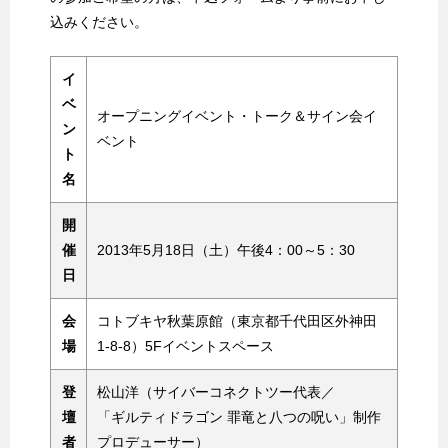
込みください。
イ
ベ
オープニングイベント・トーク＆サイン会イ
ン
ベント
ト
名
開
催
2013年5月18日（土）午後4：00～5：30
日
会
コトブキヤ秋葉原館（東京都千代田区外神田
場
1-8-8）5Fイベントスペース
登
松山洋（サイバーコネクトツー代表／
壇
「ギルティドラゴン 罪竜と八つの呪い」制作
者
プロデューサー）