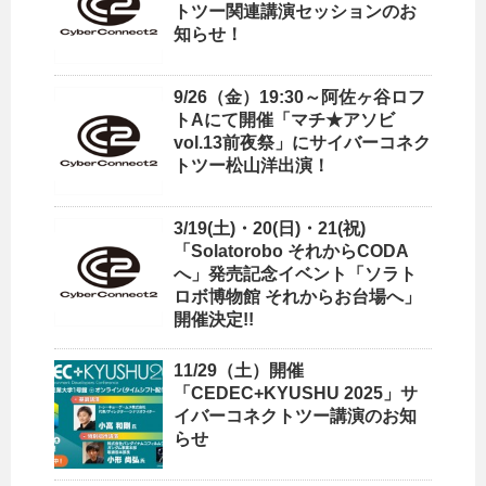
トツー関連講演セッションのお
知らせ！
9/26（金）19:30～阿佐ヶ谷ロフ
トAにて開催「マチ★アソビ
vol.13前夜祭」にサイバーコネク
トツー松山洋出演！
3/19(土)・20(日)・21(祝)
「Solatorobo それからCODA
へ」発売記念イベント「ソラト
ロボ博物館 それからお台場へ」
開催決定!!
11/29（土）開催
「CEDEC+KYUSHU 2025」サ
イバーコネクトツー講演のお知
らせ