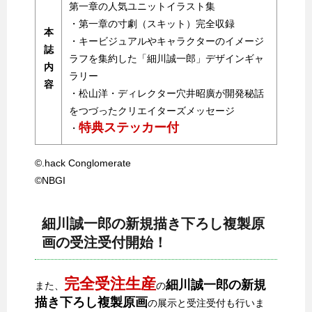
第一章の人気ユニットイラスト集
・第一章の寸劇（スキット）完全収録
本
・キービジュアルやキャラクターのイメージ
誌
ラフを集約した「細川誠一郎」デザインギャ
内
ラリー
容
・松山洋・ディレクター穴井昭廣が開発秘話
をつづったクリエイターズメッセージ
特典ステッカー付
・
©.hack Conglomerate
©NBGI
細川誠一郎の新規描き下ろし複製原
画の受注受付開始！
完全受注生産
細川誠一郎の新規
また、
の
描き下ろし複製原画
の展示と受注受付も行いま