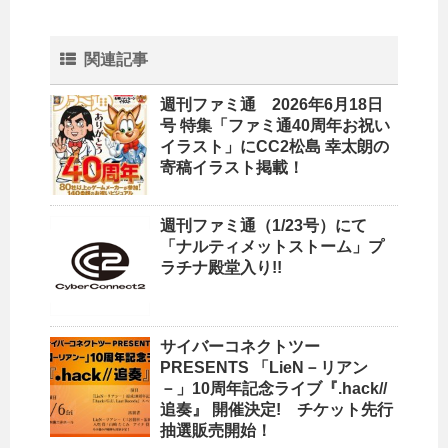
関連記事
週刊ファミ通 2026年6月18日
号 特集「ファミ通40周年お祝い
イラスト」にCC2松島 幸太朗の
寄稿イラスト掲載！
週刊ファミ通（1/23号）にて
「ナルティメットストーム」プ
ラチナ殿堂入り!!
サイバーコネクトツー
PRESENTS 「LieN－リアン
－」10周年記念ライブ『.hack//
追奏』 開催決定! チケット先行
抽選販売開始！